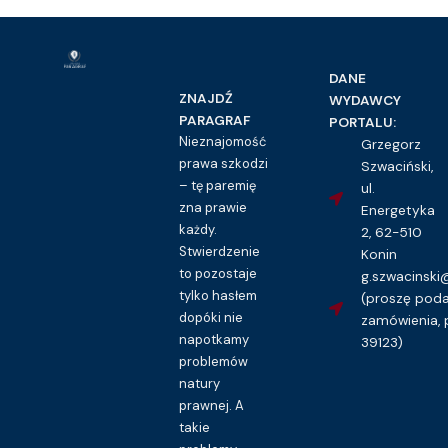
DANE
ZNAJDŹ
WYDAWCY
PARAGRAF
PORTALU:
Nieznajomość
Grzegorz
prawa szkodzi
Szwaciński,
– tę paremię
ul.
zna prawie
Energetyka
każdy.
2, 62-510
Stwierdzenie
Konin
to pozostaje
g.szwacinsk
tylko hasłem
(proszę pod
dopóki nie
zamówienia, 
napotkamy
39123)
problemów
natury
prawnej. A
takie