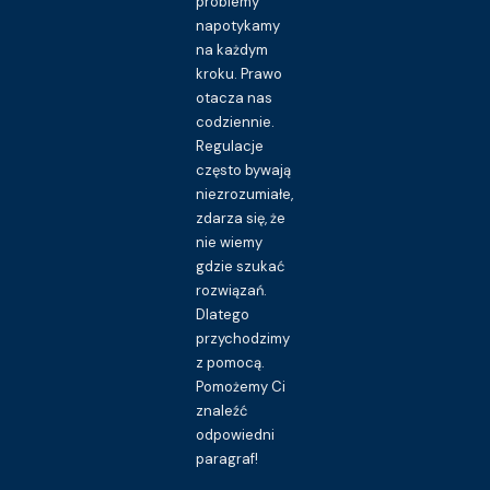
problemy
napotykamy
na każdym
kroku. Prawo
otacza nas
codziennie.
Regulacje
często bywają
niezrozumiałe,
zdarza się, że
nie wiemy
gdzie szukać
rozwiązań.
Dlatego
przychodzimy
z pomocą.
Pomożemy Ci
znaleźć
odpowiedni
paragraf!