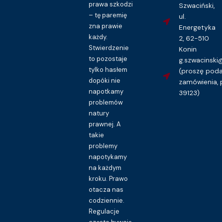
prawa szkodzi
Szwaciński,
– tę paremię
ul.
zna prawie
Energetyka
każdy.
2, 62-510
Stwierdzenie
Konin
to pozostaje
g.szwacinsk
tylko hasłem
(proszę pod
dopóki nie
zamówienia, 
napotkamy
39123)
problemów
natury
prawnej. A
takie
problemy
napotykamy
na każdym
kroku. Prawo
otacza nas
codziennie.
Regulacje