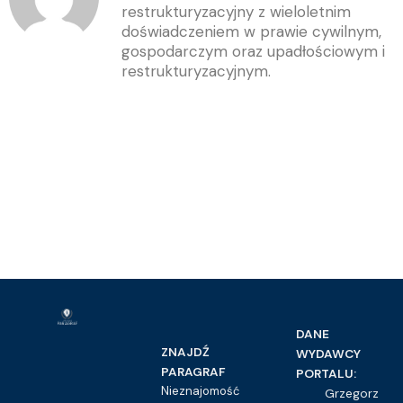
restrukturyzacyjny z wieloletnim
doświadczeniem w prawie cywilnym,
gospodarczym oraz upadłościowym i
restrukturyzacyjnym.
DANE
ZNAJDŹ
WYDAWCY
PARAGRAF
PORTALU:
Nieznajomość
Grzegorz