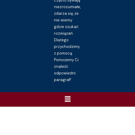
często bywają
niezrozumiałe,
zdarza się, że
nie wiemy
gdzie szukać
rozwiązań.
Dlatego
przychodzimy
z pomocą.
Pomożemy Ci
znaleźć
odpowiedni
paragraf!
Menu