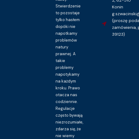
Stwierdzenie
Konin
to pozostaje
g.szwacinsk
tylko hasłem
(proszę pod
dopóki nie
zamówienia, 
napotkamy
39123)
problemów
natury
prawnej. A
takie
problemy
napotykamy
na każdym
kroku. Prawo
otacza nas
codziennie.
Regulacje
często bywają
niezrozumiałe,
zdarza się, że
nie wiemy