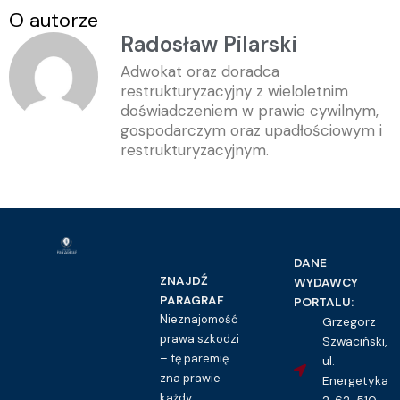
O autorze
Radosław Pilarski
Adwokat oraz doradca
restrukturyzacyjny z wieloletnim
doświadczeniem w prawie cywilnym,
gospodarczym oraz upadłościowym i
restrukturyzacyjnym.
DANE
ZNAJDŹ
WYDAWCY
PARAGRAF
PORTALU:
Nieznajomość
Grzegorz
prawa szkodzi
Szwaciński,
– tę paremię
ul.
zna prawie
Energetyka
każdy.
2, 62-510