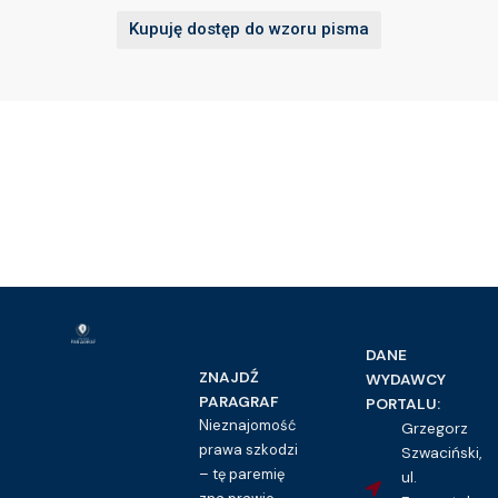
Kupuję dostęp do wzoru pisma
DANE
ZNAJDŹ
WYDAWCY
PARAGRAF
PORTALU:
Nieznajomość
Grzegorz
prawa szkodzi
Szwaciński,
– tę paremię
ul.