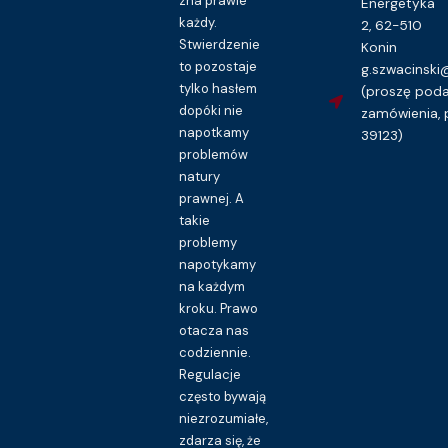
zna prawie
Energetyka
każdy.
2, 62-510
Stwierdzenie
Konin
to pozostaje
g.szwacinsk
tylko hasłem
(proszę pod
dopóki nie
zamówienia, 
napotkamy
39123)
problemów
natury
prawnej. A
takie
problemy
napotykamy
na każdym
kroku. Prawo
otacza nas
codziennie.
Regulacje
często bywają
niezrozumiałe,
zdarza się, że