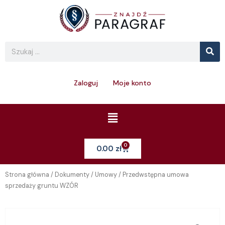
Skip
to
content
Se
Search
Zaloguj
Moje konto
Menu
0
Cart
0.00
zł
Strona główna
/
Dokumenty
/
Umowy
/ Przedwstępna umowa
sprzedaży gruntu WZÓR