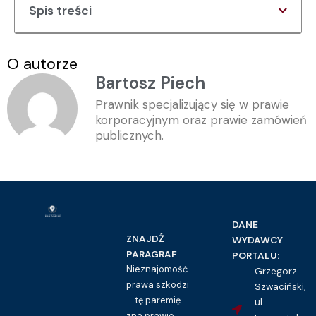
Spis treści
O autorze
Bartosz Piech
Prawnik specjalizujący się w prawie
korporacyjnym oraz prawie zamówień
publicznych.
DANE
ZNAJDŹ
WYDAWCY
PARAGRAF
PORTALU:
Nieznajomość
Grzegorz
prawa szkodzi
Szwaciński,
– tę paremię
ul.
zna prawie