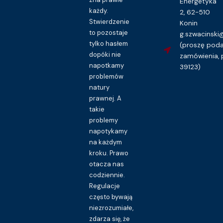
Energetyka
każdy.
2, 62-510
Stwierdzenie
Konin
to pozostaje
g.szwacinsk
tylko hasłem
(proszę pod
dopóki nie
zamówienia, 
napotkamy
39123)
problemów
natury
prawnej. A
takie
problemy
napotykamy
na każdym
kroku. Prawo
otacza nas
codziennie.
Regulacje
często bywają
niezrozumiałe,
zdarza się, że