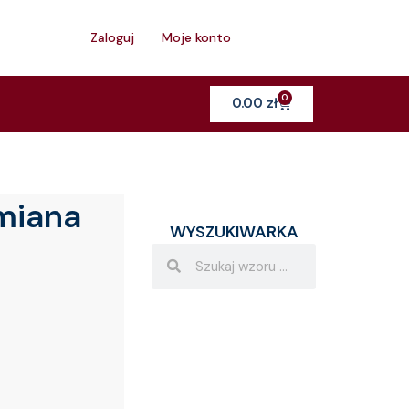
h
Zaloguj
Moje konto
0
Cart
0.00
zł
miana
WYSZUKIWARKA
Search
Search