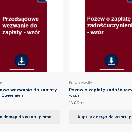
lne
Prawo cywilne
owe wezwanie do zapłaty –
Pozew o zapłatę zadośćuczy
mówieniem
wzór
16.00
zł
ę dostęp do wzoru pisma
Kupuję dostęp do wzoru 