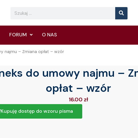
Searc
Search
FORUM
O NAS
y najmu – Zmiana opłat – wzór
neks do umowy najmu – Z
opłat – wzór
16.00
zł
Kupuję dostęp do wzoru pisma