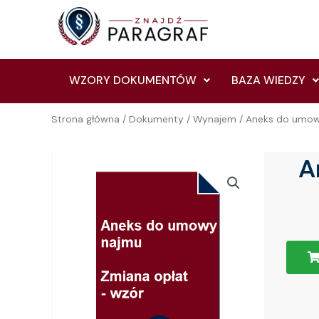
Skip
to
content
WZORY DOKUMENTÓW
BAZA WIEDZY
Strona główna
/
Dokumenty
/
Wynajem
/ Aneks do umow
A