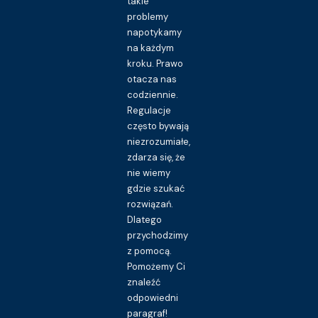
takie
problemy
napotykamy
na każdym
kroku. Prawo
otacza nas
codziennie.
Regulacje
często bywają
niezrozumiałe,
zdarza się, że
nie wiemy
gdzie szukać
rozwiązań.
Dlatego
przychodzimy
z pomocą.
Pomożemy Ci
znaleźć
odpowiedni
paragraf!