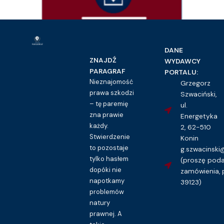
Dokumenty
Pokwitowanie pieniężne – wzór
DANE
16.00
zł
ZNAJDŹ
WYDAWCY
PARAGRAF
PORTALU:
Kupuję dostęp do wzoru pisma
Nieznajomość
Grzegorz
prawa szkodzi
Szwaciński,
– tę paremię
ul.
zna prawie
Energetyka
każdy.
2, 62-510
Stwierdzenie
Konin
to pozostaje
g.szwacinsk
tylko hasłem
(proszę pod
dopóki nie
zamówienia, 
napotkamy
39123)
problemów
natury
prawnej. A