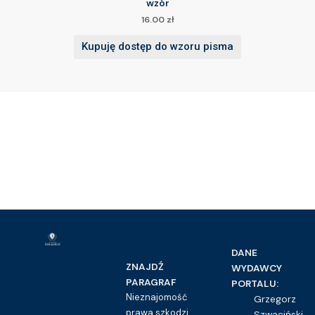
wzór
16.00
zł
Kupuję dostęp do wzoru pisma
DANE
ZNAJDŹ
WYDAWCY
PARAGRAF
PORTALU:
Nieznajomość
Grzegorz
prawa szkodzi
Szwaciński,