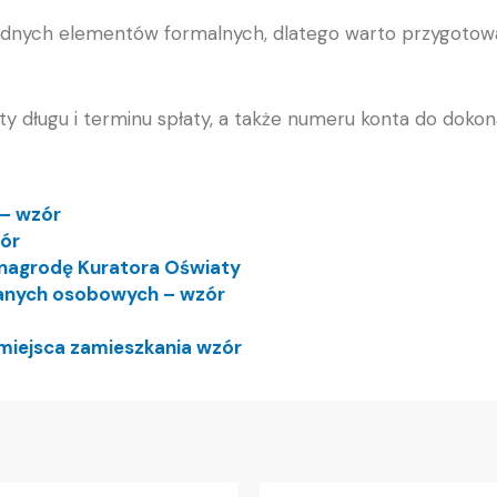
będnych elementów formalnych, dlatego warto przygotow
ty długu i terminu spłaty, a także numeru konta do doko
 – wzór
ór
nagrodę Kuratora Oświaty
anych osobowych – wzór
j miejsca zamieszkania wzór