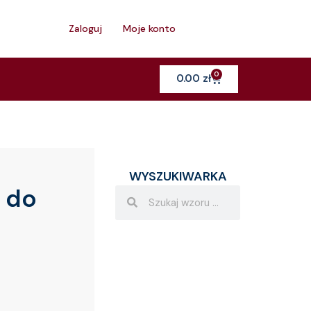
h
Zaloguj
Moje konto
0
Cart
0.00
zł
WYSZUKIWARKA
 do
Search
Search