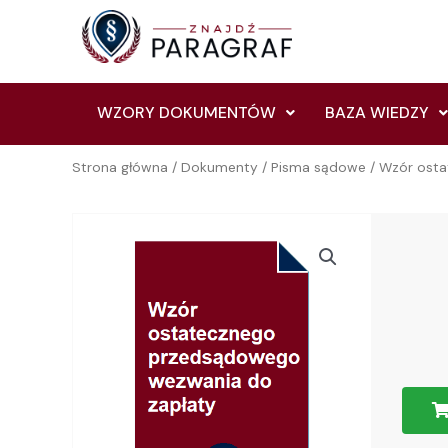
Skip
to
content
WZORY DOKUMENTÓW
BAZA WIEDZY
Strona główna
/
Dokumenty
/
Pisma sądowe
/ Wzór ost