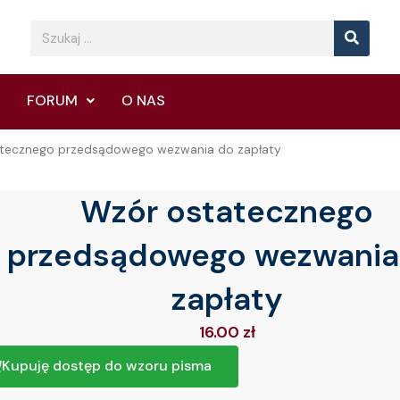
Searc
Search
FORUM
O NAS
atecznego przedsądowego wezwania do zapłaty
Wzór ostatecznego
przedsądowego wezwania
zapłaty
16.00
zł
Kupuję dostęp do wzoru pisma