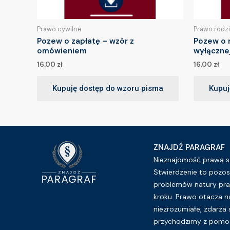
Prawo cywilne
Prawo rodz
Pozew o zapłatę – wzór z
Pozew o 
omówieniem
wyłączne
16.00
zł
16.00
zł
Kupuję dostęp do wzoru pisma
Kupuj
ZNAJDŹ PARAGRAF
Nieznajomość prawa sz
Stwierdzenie to pozos
problemów natury pra
kroku. Prawo otacza n
niezrozumiałe, zdarza 
przychodzimy z pomoc