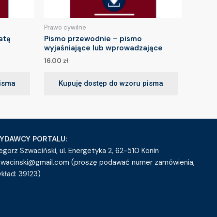
Prawo cywilne
atą
Pismo przewodnie – pismo
wyjaśniające lub wprowadzające
16.00
zł
pisma
Kupuję dostęp do wzoru pisma
YDAWCY PORTALU:
egorz Szwaciński, ul. Energetyka 2, 62-510 Konin
zwacinski@gmail.com (proszę podawać numer zamówienia,
ykład: 39123)