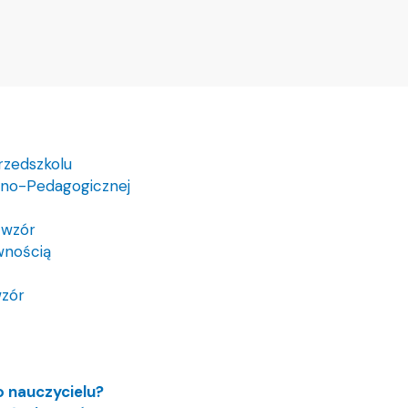
rzedszkolu
czno-Pedagogicznej
 wzór
wnością
wzór
 nauczycielu?