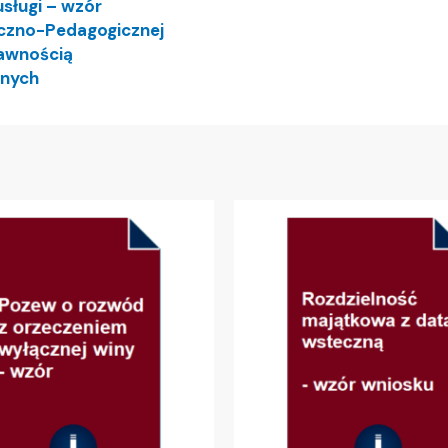
sługi – wzór
iczno-Pedagogicznej
rawnością
znych