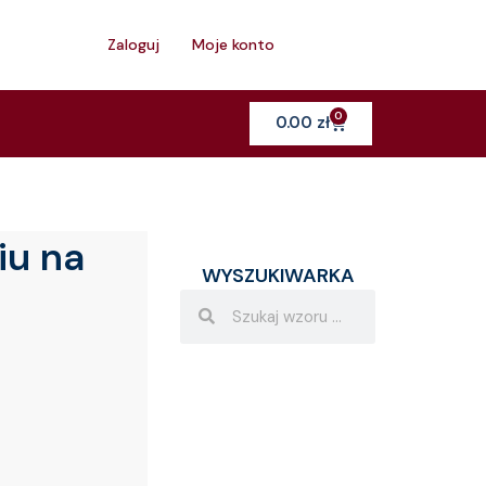
h
Zaloguj
Moje konto
0
Cart
0.00
zł
iu na
WYSZUKIWARKA
Search
Search