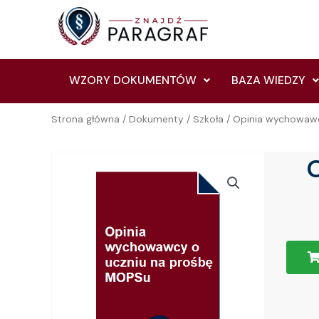
Skip
to
content
WZORY DOKUMENTÓW
BAZA WIEDZY
Strona główna
/
Dokumenty
/
Szkoła
/ Opinia wychowaw