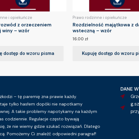
inne i opiekuńcze
Prawo rodzinne i opiekuńcze
rozwód z orzeczeniem
Rozdzielność majątkowa z d
j winy – wzór
wsteczną – wzór
16.00
zł
ę dostęp do wzoru pisma
Kupuję dostęp do wzoru 
DANE W
Grz
kodzi – tę paremię zna prawie każdy.
g.s
taje tylko hasłem dopóki nie napotkamy
prz
wnej. A takie problemy napotykamy na każdym
as codziennie. Regulacje często bywają
się, że nie wiemy gdzie szukać rozwiązań. Dlatego
ą. Pomożemy Ci znaleźć odpowiedni paragraf!