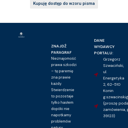
Kupuję dostęp do wzoru pisma
DANE
ZNAJDŹ
WYDAWCY
PARAGRAF
PORTALU:
Nieznajomość
Grzegorz
prawa szkodzi
Szwaciński,
– tę paremię
ul.
zna prawie
Energetyka
każdy.
2, 62-510
Stwierdzenie
Konin
to pozostaje
g.szwacinsk
tylko hasłem
(proszę pod
dopóki nie
zamówienia, 
napotkamy
39123)
problemów
natury