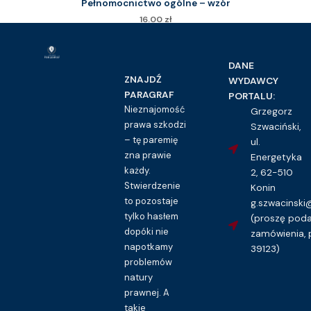
Pełnomocnictwo ogólne – wzór
16.00
zł
Kupuję dostęp do wzoru pisma
DANE
ZNAJDŹ
WYDAWCY
PARAGRAF
PORTALU:
Nieznajomość
Grzegorz
prawa szkodzi
Szwaciński,
– tę paremię
ul.
zna prawie
Energetyka
każdy.
2, 62-510
Stwierdzenie
Konin
to pozostaje
g.szwacinsk
tylko hasłem
(proszę pod
dopóki nie
zamówienia, 
napotkamy
39123)
problemów
natury
prawnej. A
takie