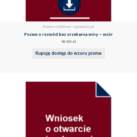
Prawo rodzinne i opiekuńcze
Pozew o rozwód bez orzekania winy – wzór
16.00
zł
Kupuję dostęp do wzoru pisma