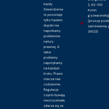
każdy.
2, 62-510
Stwierdzenie
Konin
to pozostaje
g.szwacinsk
Dokumenty
tylko hasłem
(proszę pod
Pokwitowanie pieniężne – wzór
dopóki nie
zamówienia, 
napotkamy
16.00
zł
39123)
problemów
Kupuję dostęp do wzoru pisma
natury
prawnej. A
takie
problemy
napotykamy
na każdym
kroku. Prawo
otacza nas
codziennie.
Regulacje
często bywają
niezrozumiałe,
zdarza się, że