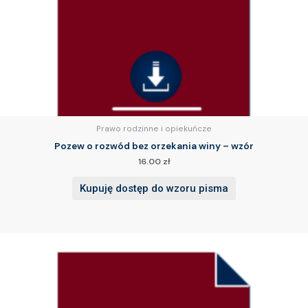
Prawo rodzinne i opiekuńcze
Pozew o rozwód bez orzekania winy – wzór
16.00
zł
Kupuję dostęp do wzoru pisma