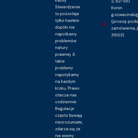
każdy.
2, 62-510
Stwierdzenie
Konin
to pozostaje
g.szwacinsk
tylko hasłem
(proszę pod
dopóki nie
zamówienia, 
napotkamy
39123)
problemów
natury
prawnej. A
takie
problemy
napotykamy
na każdym
kroku. Prawo
otacza nas
codziennie.
Regulacje
często bywają
niezrozumiałe,
zdarza się, że
nie wiemy