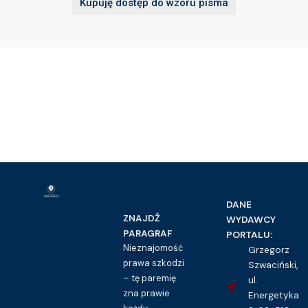
Kupuję dostęp do wzoru pisma
DANE
ZNAJDŹ
WYDAWCY
PARAGRAF
PORTALU:
Nieznajomość
Grzegorz
prawa szkodzi
Szwaciński,
– tę paremię
ul.
zna prawie
Energetyka