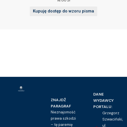
16.00
zł
Kupuję dostęp do wzoru pisma
DANE
ZNAJDŹ
WYDAWCY
PARAGRAF
PORTALU:
Nieznajomość
Grzegorz
prawa szkodzi
Szwaciński,
– tę paremię
ul.