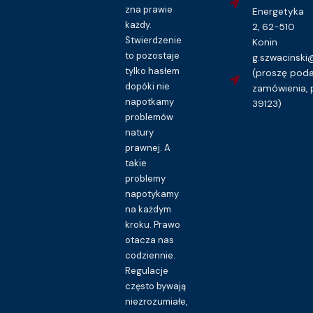
zna prawie
Energetyka
każdy.
2, 62-510
Stwierdzenie
Konin
to pozostaje
g.szwacinsk
tylko hasłem
(proszę pod
dopóki nie
zamówienia, 
napotkamy
39123)
problemów
natury
prawnej. A
takie
problemy
napotykamy
na każdym
kroku. Prawo
otacza nas
codziennie.
Regulacje
często bywają
niezrozumiałe,