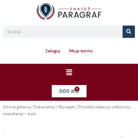
Skip
to
content
Se
Search
Zaloguj
Moje konto
Menu
0
Cart
0.00
zł
Strona główna
/
Dokumenty
/
Wynajem
/ Protokół zdawczo odbiorczy
mieszkania – wzór