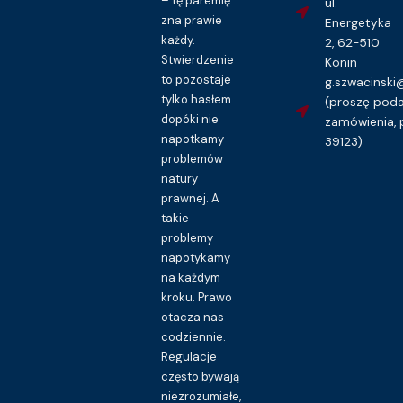
– tę paremię
ul.
zna prawie
Energetyka
każdy.
2, 62-510
Stwierdzenie
Konin
to pozostaje
g.szwacinsk
tylko hasłem
(proszę pod
dopóki nie
zamówienia, 
napotkamy
39123)
problemów
natury
prawnej. A
takie
problemy
napotykamy
na każdym
kroku. Prawo
otacza nas
codziennie.
Regulacje
często bywają
niezrozumiałe,