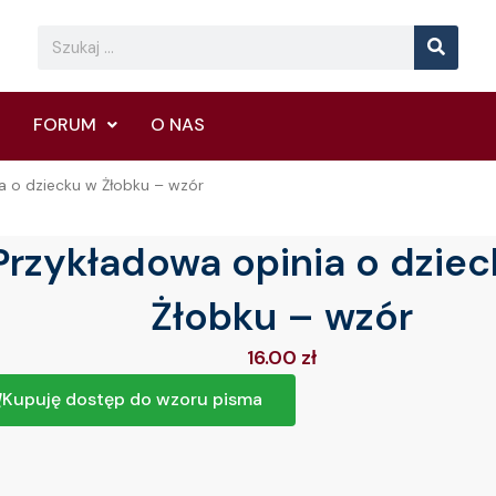
Searc
Search
FORUM
O NAS
a o dziecku w Żłobku – wzór
Przykładowa opinia o dzie
Żłobku – wzór
16.00
zł
Kupuję dostęp do wzoru pisma