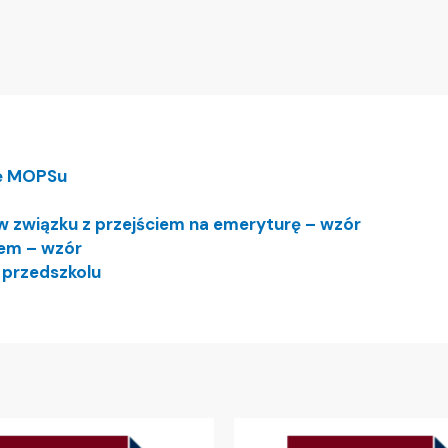
bę MOPSu
w związku z przejściem na emeryturę – wzór
em – wzór
 przedszkolu