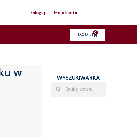
h
Zaloguj
Moje konto
0
Cart
0.00
zł
cku w
WYSZUKIWARKA
Search
Search