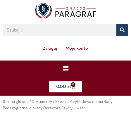
Skip
to
content
Se
Search
Zaloguj
Moje konto
Menu
0
Cart
0.00
zł
Strona główna
/
Dokumenty
/
Szkoła
/ Przykładowa opinia Rady
Pedagogicznej o pracy Dyrektora Szkoły – wzór