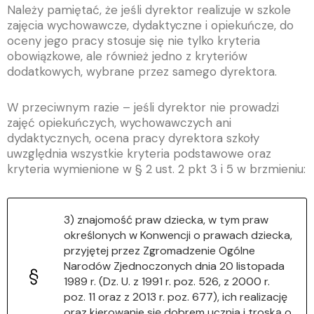
Należy pamiętać, że jeśli dyrektor realizuje w szkole
zajęcia wychowawcze, dydaktyczne i opiekuńcze, do
oceny jego pracy stosuje się nie tylko kryteria
obowiązkowe, ale również jedno z kryteriów
dodatkowych, wybrane przez samego dyrektora.
W przeciwnym razie – jeśli dyrektor nie prowadzi
zajęć opiekuńczych, wychowawczych ani
dydaktycznych, ocena pracy dyrektora szkoły
uwzględnia wszystkie kryteria podstawowe oraz
kryteria wymienione w § 2 ust. 2 pkt 3 i 5 w brzmieniu:
3) znajomość praw dziecka, w tym praw
określonych w Konwencji o prawach dziecka,
przyjętej przez Zgromadzenie Ogólne
Narodów Zjednoczonych dnia 20 listopada
1989 r. (Dz. U. z 1991 r. poz. 526, z 2000 r.
poz. 11 oraz z 2013 r. poz. 677), ich realizację
oraz kierowanie się dobrem ucznia i troską o