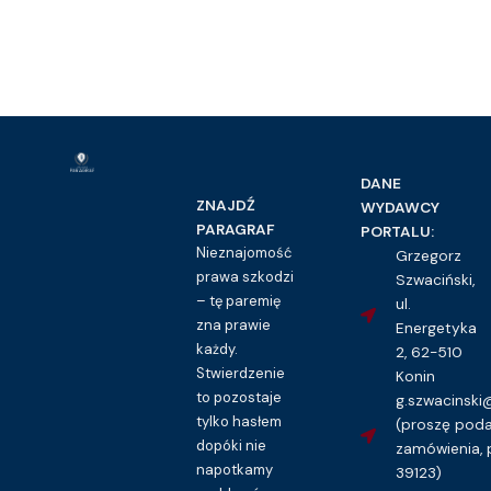
DANE
ZNAJDŹ
WYDAWCY
PARAGRAF
PORTALU:
Nieznajomość
Grzegorz
prawa szkodzi
Szwaciński,
– tę paremię
ul.
zna prawie
Energetyka
każdy.
2, 62-510
Stwierdzenie
Konin
to pozostaje
g.szwacinsk
tylko hasłem
(proszę pod
dopóki nie
zamówienia, 
napotkamy
39123)