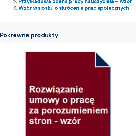
Przykładowa ocena pracy nauczyciela – wzór
Wzór wniosku o skrócenie prac społecznych
Pokrewne produkty