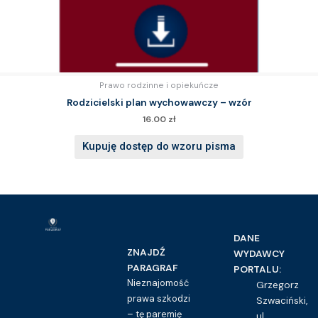
Prawo rodzinne i opiekuńcze
Rodzicielski plan wychowawczy – wzór
16.00
zł
Kupuję dostęp do wzoru pisma
DANE
ZNAJDŹ
WYDAWCY
PARAGRAF
PORTALU:
Nieznajomość
Grzegorz
prawa szkodzi
Szwaciński,
– tę paremię
ul.