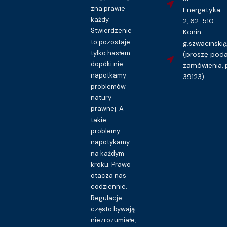
zna prawie
Energetyka
każdy.
2, 62-510
Stwierdzenie
Konin
to pozostaje
g.szwacinsk
tylko hasłem
(proszę pod
dopóki nie
zamówienia, 
napotkamy
39123)
problemów
natury
prawnej. A
takie
problemy
napotykamy
na każdym
kroku. Prawo
otacza nas
codziennie.
Regulacje
często bywają
niezrozumiałe,