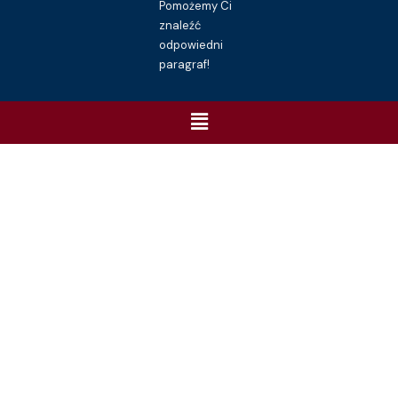
Pomożemy Ci
znaleźć
odpowiedni
paragraf!
Menu