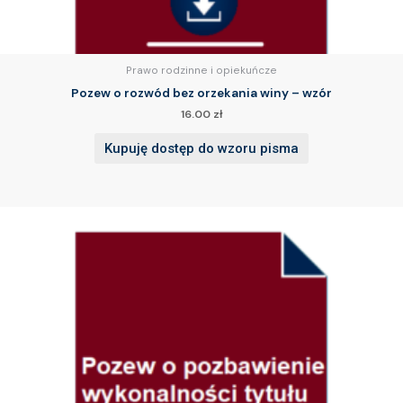
Prawo rodzinne i opiekuńcze
Pozew o rozwód bez orzekania winy – wzór
16.00
zł
Kupuję dostęp do wzoru pisma