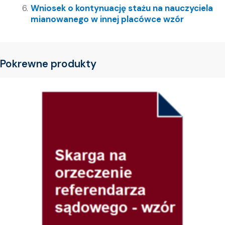
Wniosek o kontynuację stażu na nauczyciela
mianowanego w innej placówce wzór
Pokrewne produkty