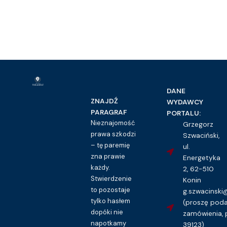
DANE
ZNAJDŹ
WYDAWCY
PARAGRAF
PORTALU:
Nieznajomość
Grzegorz
prawa szkodzi
Szwaciński,
– tę paremię
ul.
zna prawie
Energetyka
każdy.
2, 62-510
Stwierdzenie
Konin
to pozostaje
g.szwacinsk
tylko hasłem
(proszę pod
dopóki nie
zamówienia, 
napotkamy
39123)