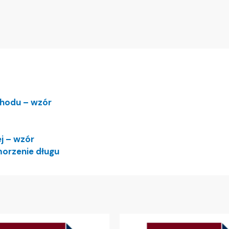
hodu – wzór
j – wzór
orzenie długu