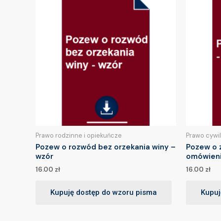
Prawo rodzinne i opiekuńcze
Prawo cywi
Pozew o rozwód bez orzekania winy –
Pozew o z
wzór
omówien
16.00
zł
16.00
zł
Kupuję dostęp do wzoru pisma
Kupuj