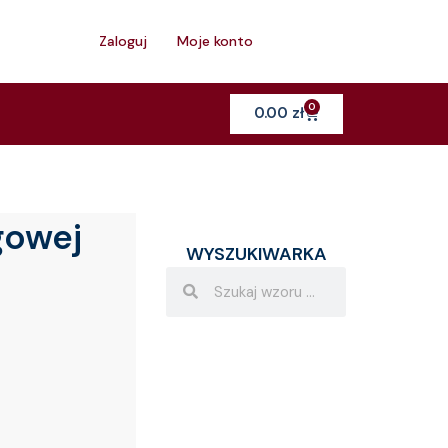
h
Zaloguj
Moje konto
0
Cart
0.00
zł
gowej
WYSZUKIWARKA
Search
Search