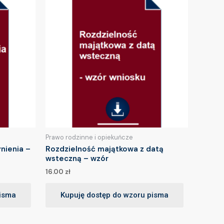
Prawo rodzinne i opiekuńcze
nienia –
Rozdzielność majątkowa z datą
wsteczną – wzór
16.00
zł
pisma
Kupuję dostęp do wzoru pisma