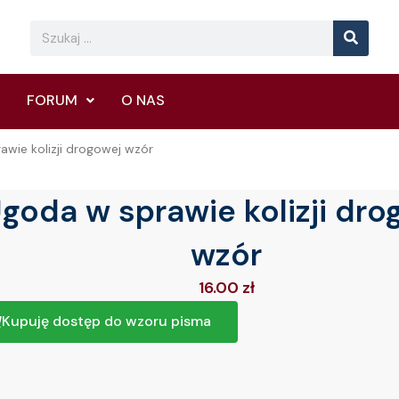
Searc
Search
FORUM
O NAS
awie kolizji drogowej wzór
goda w sprawie kolizji dro
wzór
16.00
zł
Kupuję dostęp do wzoru pisma