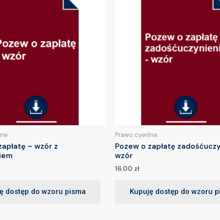
lne
Prawo cywilne
apłatę – wzór z
Pozew o zapłatę zadośćuczy
iem
wzór
16.00
zł
ę dostęp do wzoru pisma
Kupuję dostęp do wzoru 