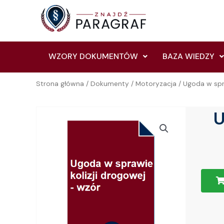
Skip
to
content
WZORY DOKUMENTÓW
BAZA WIEDZY
Strona główna
/
Dokumenty
/
Motoryzacja
/ Ugoda w spr
U