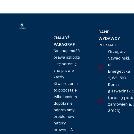
DANE
ZNAJDŹ
WYDAWCY
PARAGRAF
PORTALU:
Nieznajomość
Grzegorz
prawa szkodzi
Szwaciński,
– tę paremię
ul.
zna prawie
Energetyka
każdy.
2, 62-510
Stwierdzenie
Konin
to pozostaje
g.szwacinsk
tylko hasłem
(proszę pod
dopóki nie
zamówienia, 
napotkamy
39123)
problemów
natury
prawnej. A