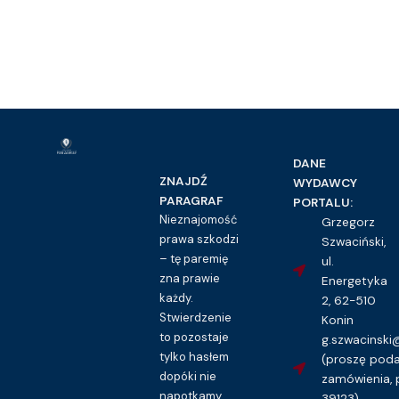
DANE
ZNAJDŹ
WYDAWCY
PARAGRAF
PORTALU:
Nieznajomość
Grzegorz
prawa szkodzi
Szwaciński,
– tę paremię
ul.
zna prawie
Energetyka
każdy.
2, 62-510
Stwierdzenie
Konin
to pozostaje
g.szwacinsk
tylko hasłem
(proszę pod
dopóki nie
zamówienia, 
napotkamy
39123)