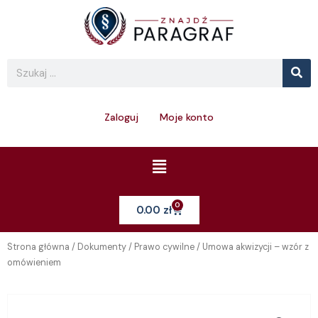
Skip
to
content
Se
Search
Zaloguj
Moje konto
Menu
0
Cart
0.00
zł
Strona główna
/
Dokumenty
/
Prawo cywilne
/ Umowa akwizycji – wzór z
omówieniem