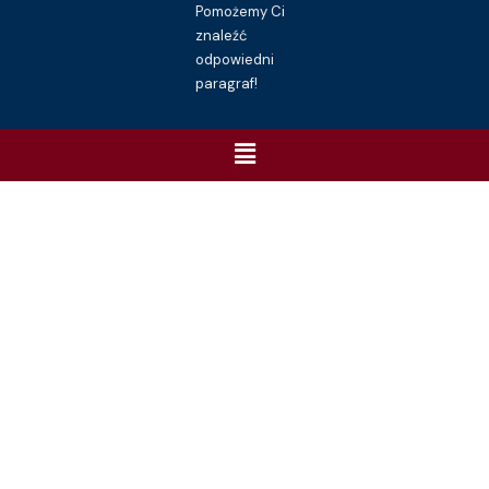
Pomożemy Ci
znaleźć
odpowiedni
paragraf!
Menu