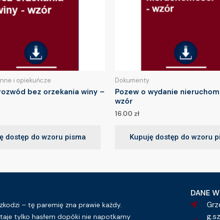
inne i opiekuńcze
Dokumenty
rozwód bez orzekania winy –
Pozew o wydanie nieruchom
wzór
16.00
zł
ę dostęp do wzoru pisma
Kupuję dostęp do wzoru 
DANE W
Grz
kodzi – tę paremię zna prawie każdy.
g.s
taje tylko hasłem dopóki nie napotkamy