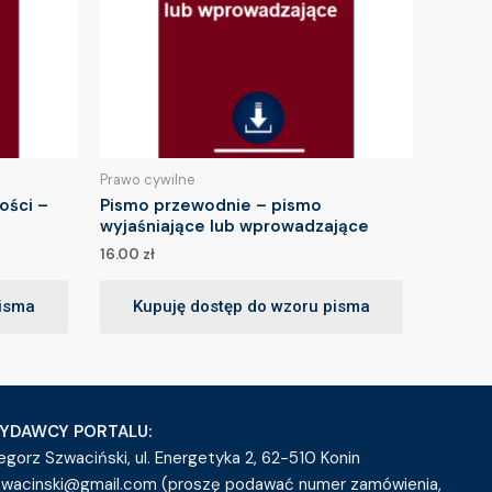
Prawo cywilne
ości –
Pismo przewodnie – pismo
wyjaśniające lub wprowadzające
16.00
zł
pisma
Kupuję dostęp do wzoru pisma
YDAWCY PORTALU:
egorz Szwaciński, ul. Energetyka 2, 62-510 Konin
zwacinski@gmail.com (proszę podawać numer zamówienia,