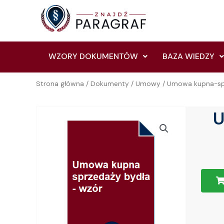
Skip
to
content
WZORY DOKUMENTÓW
BAZA WIEDZY
Strona główna
/
Dokumenty
/
Umowy
/
Umowa kupna-sp
U