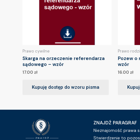
Prawo cywilne
Prawo rodz
Skarga na orzeczenie referendarza
Pozew o 
sądowego – wzór
wzór
17.00
zł
16.00
zł
Kupuję dostęp do wzoru pisma
Kupuj
ZNAJDŹ PARAGRAF
Nieznajomość prawa sz
Stwierdzenie to pozos