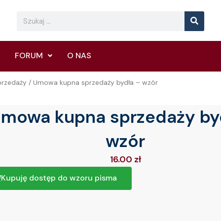
Searc
Search
FORUM
O NAS
rzedaży
/ Umowa kupna sprzedaży bydła – wzór
mowa kupna sprzedaży by
wzór
16.00
zł
Kupuję dostęp do wzoru pisma