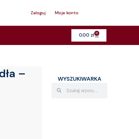
h
Zaloguj
Moje konto
0
Cart
0.00
zł
dła –
WYSZUKIWARKA
Search
Search