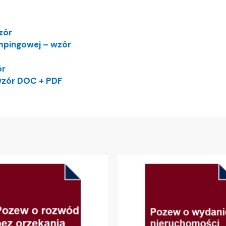
zór
mpingowej – wzór
ór
zór DOC + PDF