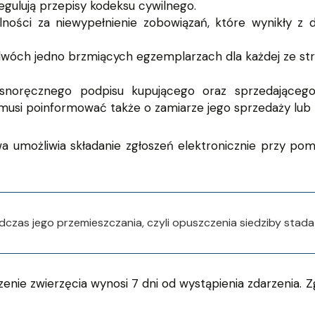
gulują przepisy kodeksu cywilnego.
ności za niewypełnienie zobowiązań, które wynikły z dzi
dwóch jedno brzmiących egzemplarzach dla każdej ze str
oręcznego podpisu kupującego oraz sprzedającego
 musi poinformować także o zamiarze jego sprzedaży lub
twa umożliwia składanie zgłoszeń elektronicznie przy po
dczas jego przemieszczania, czyli opuszczenia siedziby stad
zenie zwierzęcia wynosi 7 dni od wystąpienia zdarzenia. 