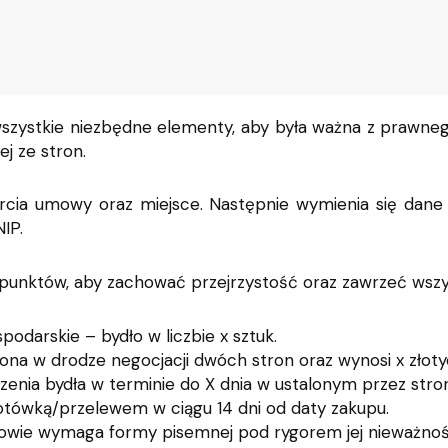
szystkie niezbędne elementy, aby była ważna z prawne
j ze stron.
cia umowy oraz miejsce. Następnie wymienia się dane 
IP.
unktów, aby zachować przejrzystość oraz zawrzeć wszyst
odarskie – bydło w liczbie x sztuk.
ona w drodze negocjacji dwóch stron oraz wynosi x złoty
zenia bydła w terminie do X dnia w ustalonym przez stron
gotówką/przelewem w ciągu 14 dni od daty zakupu.
owie wymaga formy pisemnej pod rygorem jej nieważnoś