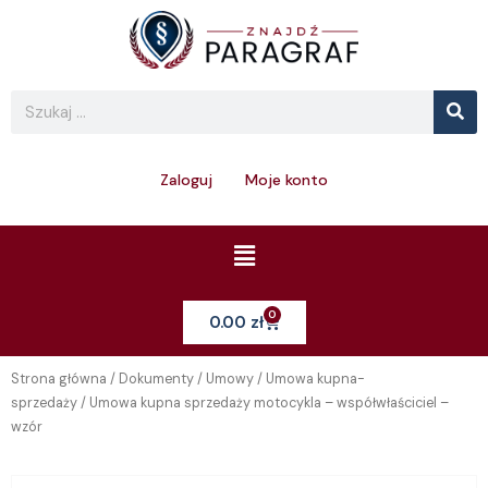
Skip
to
content
Se
Search
Zaloguj
Moje konto
Menu
0
Cart
0.00
zł
Strona główna
/
Dokumenty
/
Umowy
/
Umowa kupna-
sprzedaży
/ Umowa kupna sprzedaży motocykla – współwłaściciel –
wzór