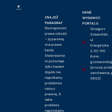
DANE
ZNAJDŹ
WYDAWCY
PARAGRAF
PORTALU:
Nieznajomość
Grzegorz
prawa szkodzi
Szwaciński,
Prawo cywilne
– tę paremię
ul.
zna prawie
Pełnomocnictwo ogólne – wzór
Energetyka
każdy.
2, 62-510
16.00
zł
Stwierdzenie
Konin
Kupuję dostęp do wzoru pisma
to pozostaje
g.szwacinsk
tylko hasłem
(proszę pod
dopóki nie
zamówienia, 
napotkamy
39123)
problemów
natury
prawnej. A
takie
problemy
napotykamy