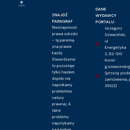
DANE
ZNAJDŹ
WYDAWCY
PARAGRAF
PORTALU:
Nieznajomość
Grzegorz
prawa szkodzi
Szwaciński,
– tę paremię
ul.
zna prawie
Energetyka
każdy.
2, 62-510
Stwierdzenie
Konin
to pozostaje
g.szwacinsk
tylko hasłem
(proszę pod
dopóki nie
zamówienia, 
napotkamy
39123)
problemów
natury
prawnej. A
takie
problemy
napotykamy
na każdym