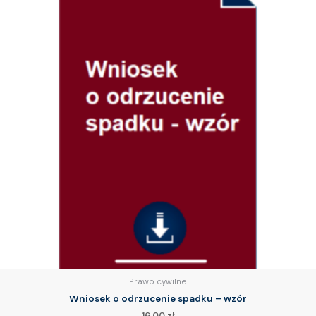
Prawo cywilne
Wniosek o odrzucenie spadku – wzór
16.00
zł