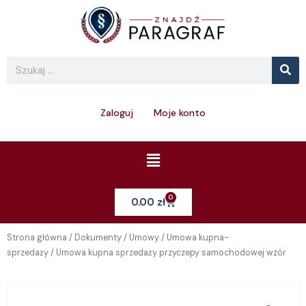
Skip
to
content
Se
Search
Zaloguj
Moje konto
Menu
0
Cart
0.00
zł
Strona główna
/
Dokumenty
/
Umowy
/
Umowa kupna-
sprzedaży
/ Umowa kupna sprzedaży przyczepy samochodowej wzór