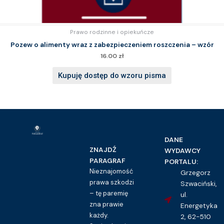
Prawo rodzinne i opiekuńcze
Pozew o alimenty wraz z zabezpieczeniem roszczenia – wzór
16.00
zł
Kupuję dostęp do wzoru pisma
DANE
ZNAJDŹ
WYDAWCY
PARAGRAF
PORTALU:
Nieznajomość
Grzegorz
prawa szkodzi
Szwaciński,
– tę paremię
ul.
zna prawie
Energetyka
każdy.
2, 62-510