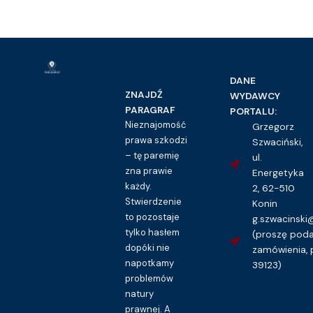
DANE
ZNAJDŹ
WYDAWCY
PARAGRAF
PORTALU:
Nieznajomość
Grzegorz
prawa szkodzi
Szwaciński,
– tę paremię
ul.
zna prawie
Energetyka
każdy.
2, 62-510
Stwierdzenie
Konin
to pozostaje
g.szwacinsk
tylko hasłem
(proszę pod
dopóki nie
zamówienia, 
napotkamy
39123)
problemów
natury
prawnej. A