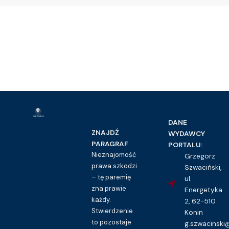
DANE
ZNAJDŹ
WYDAWCY
PARAGRAF
PORTALU:
Nieznajomość
Grzegorz
prawa szkodzi
Szwaciński,
– tę paremię
ul.
zna prawie
Energetyka
każdy.
2, 62-510
Stwierdzenie
Konin
to pozostaje
g.szwacinsk