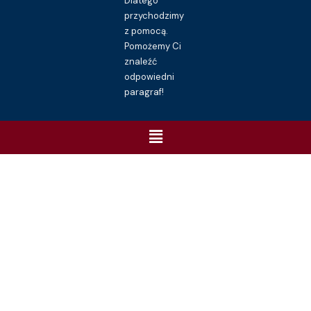
Dlatego
przychodzimy
z pomocą.
Pomożemy Ci
znaleźć
odpowiedni
paragraf!
Menu