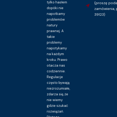
tylko hasłem
(proszę pod
dopóki nie
zamówienia, 
napotkamy
39123)
problemów
natury
prawnej. A
takie
problemy
napotykamy
na każdym
kroku. Prawo
otacza nas
codziennie.
Regulacje
często bywają
niezrozumiałe,
zdarza się, że
nie wiemy
gdzie szukać
rozwiązań.