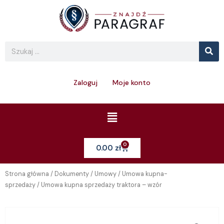
Skip
to
content
Se
Search
Zaloguj
Moje konto
Menu
0
Cart
0.00
zł
Strona główna
/
Dokumenty
/
Umowy
/
Umowa kupna-
sprzedaży
/ Umowa kupna sprzedaży traktora – wzór