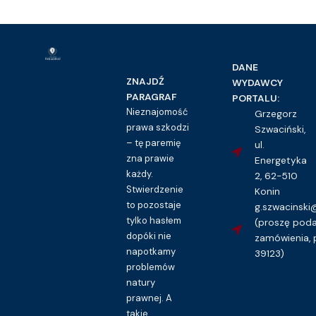
DANE
ZNAJDŹ
WYDAWCY
PARAGRAF
PORTALU:
Nieznajomość
Grzegorz
prawa szkodzi
Szwaciński,
– tę paremię
ul.
zna prawie
Energetyka
każdy.
2, 62-510
Stwierdzenie
Konin
to pozostaje
g.szwacinsk
tylko hasłem
(proszę pod
dopóki nie
zamówienia, 
napotkamy
39123)
problemów
natury
prawnej. A
takie