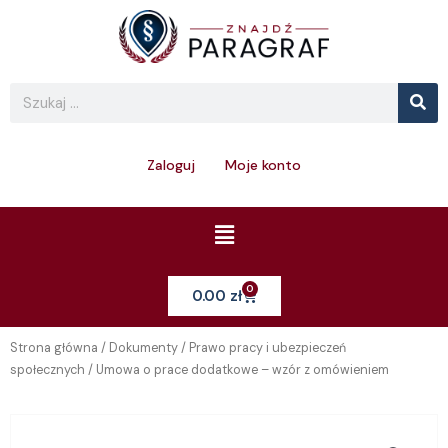
Skip
to
content
Se
Search
Zaloguj
Moje konto
Menu
0
Cart
0.00
zł
Strona główna
/
Dokumenty
/
Prawo pracy i ubezpieczeń
społecznych
/ Umowa o prace dodatkowe – wzór z omówieniem