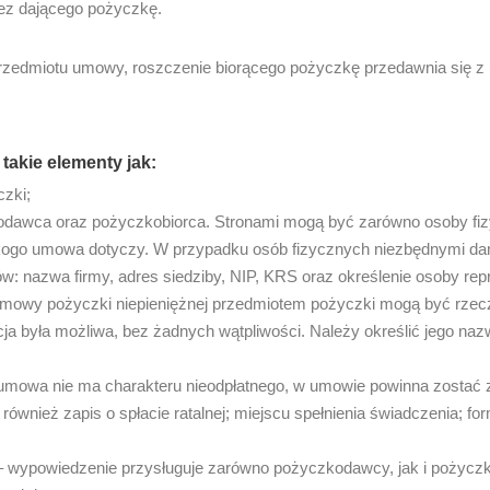
ez dającego pożyczkę.
przedmiotu umowy, roszczenie biorącego pożyczkę przedawnia się z 
akie elementy jak:
zki;
dawca oraz pożyczkobiorca. Stronami mogą być zarówno osoby fizy
 kogo umowa dotyczy. W przypadku osób fizycznych niezbędnymi dan
 nazwa firmy, adres siedziby, NIP, KRS oraz określenie osoby repr
mowy pożyczki niepieniężnej przedmiotem pożyczki mogą być rzecz
kacja była możliwa, bez żadnych wątpliwości. Należy określić jego na
 umowa nie ma charakteru nieodpłatnego, w umowie powinna zostać 
również zapis o spłacie ratalnej; miejscu spełnienia świadczenia; fo
 wypowiedzenie przysługuje zarówno pożyczkodawcy, jak i pożycz