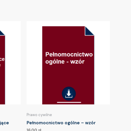
Prawo cywilne
jące
Pełnomocnictwo ogólne – wzór
16.00
zł