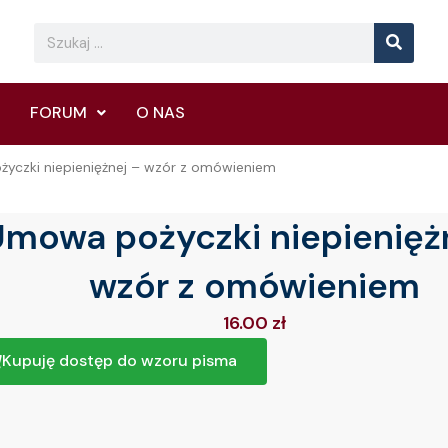
Searc
Search
FORUM
O NAS
yczki niepieniężnej – wzór z omówieniem
Umowa pożyczki niepienięż
wzór z omówieniem
16.00
zł
Kupuję dostęp do wzoru pisma