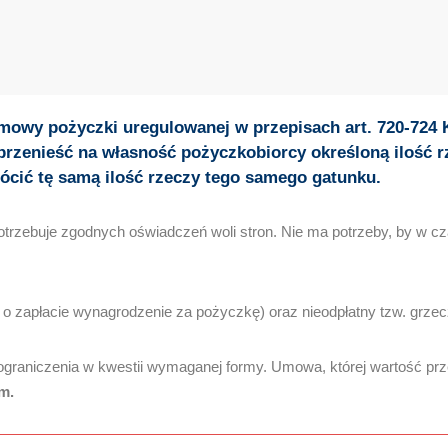
umowy pożyczki uregulowanej w przepisach art. 720-724
przenieść na własność pożyczkobiorcy określoną ilość r
ócić tę samą ilość rzeczy tego samego gatunku.
otrzebuje zgodnych oświadczeń woli stron. Nie ma potrzeby, by w c
o zapłacie wynagrodzenie za pożyczkę) oraz nieodpłatny tzw. grze
graniczenia w kwestii wymaganej formy. Umowa, której wartość pr
m.