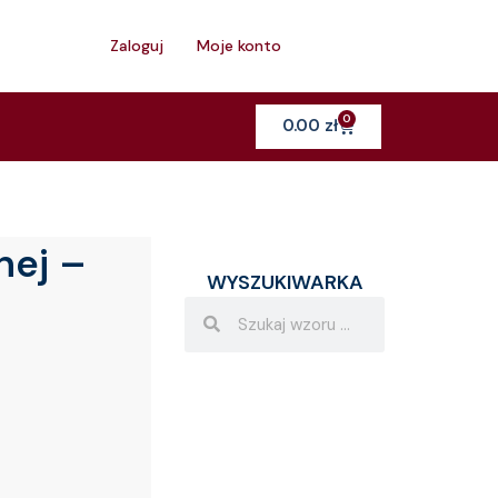
h
Zaloguj
Moje konto
0
Cart
0.00
zł
nej –
WYSZUKIWARKA
Search
Search