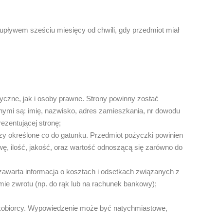
upływem sześciu miesięcy od chwili, gdy przedmiot miał
czne, jak i osoby prawne. Strony powinny zostać
ymi są: imię, nazwisko, adres zamieszkania, nr dowodu
ezentującej stronę;
y określone co do gatunku. Przedmiot pożyczki powinien
zwę, ilość, jakość, oraz wartość odnoszącą się zarówno do
zawarta informacja o kosztach i odsetkach związanych z
rmie zwrotu (np. do rąk lub na rachunek bankowy);
kobiorcy. Wypowiedzenie może być natychmiastowe,