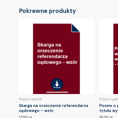
Pokrewne produkty
Prawo cywilne
Prawo cywi
Skarga na orzeczenie referendarza
Pozew o 
sądowego – wzór
tytułu w
17.00
zł
16.00
zł