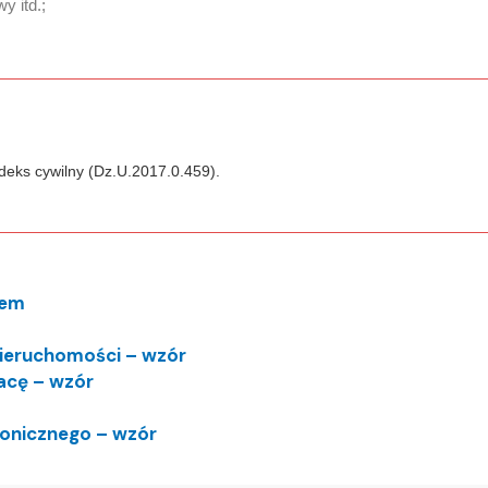
y itd.;
odeks cywilny (Dz.U.2017.0.459).
iem
ieruchomości – wzór
cę – wzór
ronicznego – wzór