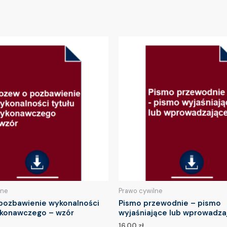
lne
Prawo cywilne
pozbawienie wykonalności
Pismo przewodnie – pismo
ykonawczego – wzór
wyjaśniające lub wprowadza
16.00
zł