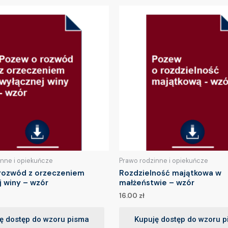
inne i opiekuńcze
Prawo rodzinne i opiekuńcze
rozwód z orzeczeniem
Rozdzielność majątkowa w
j winy – wzór
małżeństwie – wzór
16.00
zł
ę dostęp do wzoru pisma
Kupuję dostęp do wzoru 