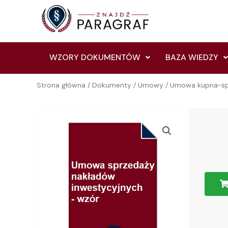
Skip
to
content
WZORY DOKUMENTÓW
BAZA WIEDZY
Strona główna
/
Dokumenty
/
Umowy
/
Umowa kupna-sp