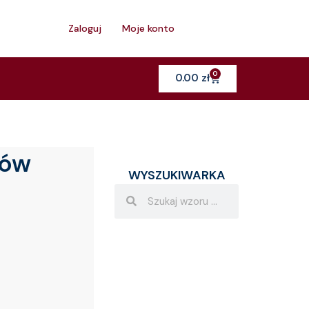
h
Zaloguj
Moje konto
0
Cart
0.00
zł
dów
WYSZUKIWARKA
Search
Search