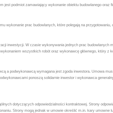
 jest podmiot zamawiający wykonanie obiektu budowlanego oraz fi
mu wykonanie prac budowlanych, które polegają na przygotowaniu, o
zacji inwestycji. W czasie wykonywania jednych prac budowlanych
 wykonaniem wszystkich robót oraz wykonawcę głównego, który z k
cą a podwykonawcą wymagana jest zgoda inwestora. Umowa musi b
odwykonawcami ponoszą solidarnie inwestor i wykonawca generalny
ólnych dotyczących odpowiedzialności kontraktowej. Strony odpowi
aniu. Strony mogą jednak w umowie określić m.in. kary umowne lub 