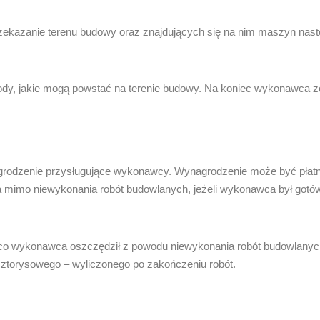
ekazanie terenu budowy oraz znajdujących się na nim maszyn nastę
y, jakie mogą powstać na terenie budowy. Na koniec wykonawca z
odzenie przysługujące wykonawcy. Wynagrodzenie może być płatne 
a mimo niewykonania robót budowlanych, jeżeli wykonawca był gotó
 co wykonawca oszczędził z powodu niewykonania robót budowlany
osztorysowego – wyliczonego po zakończeniu robót.