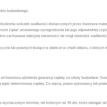
ektu budowlanego:
uszkodzeniu wskutek wadliwości dostarczonych przez inwestora mate
że żądać umówionego wynagrodzenia lub jego odpowiedniej części, 
mimo zachowania należytej staranności nie mógł stwierdzić wadliwoś
czne lub prawnych tkwiące w obiekcie w chwili odbioru, o których inw
od inwestora udzielenia gwarancji zapłaty za roboty budowlane. 
a bądź nieterminowej zapłaty. Co więcej, prawo wykonawcy lub pod
w wyznaczonym terminie, nie krótszym niż 45 dni, może odstąpić o