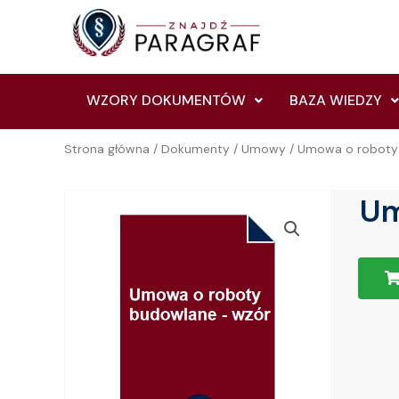
Skip
to
content
WZORY DOKUMENTÓW
BAZA WIEDZY
Strona główna
/
Dokumenty
/
Umowy
/ Umowa o roboty
Um