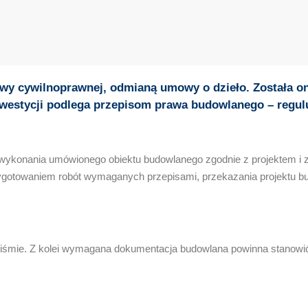
y cywilnoprawnej, odmianą umowy o dzieło. Została on
westycji podlega przepisom prawa budowlanego – reguluj
onania umówionego obiektu budowlanego zgodnie z projektem i z za
otowaniem robót wymaganych przepisami, przekazania projektu bud
iśmie. Z kolei wymagana dokumentacja budowlana powinna stanowić