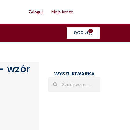
h
Zaloguj
Moje konto
0
Cart
0.00
zł
– wzór
WYSZUKIWARKA
Search
Search