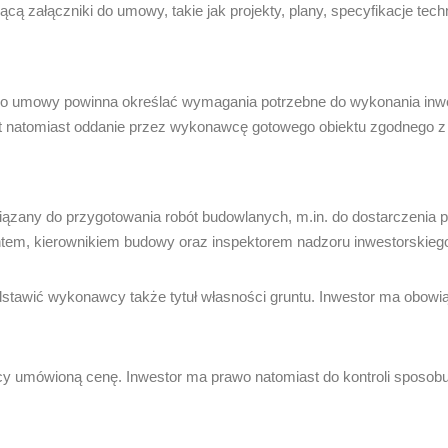
ą załączniki do umowy, takie jak projekty, plany, specyfikacje tec
do umowy powinna określać wymagania potrzebne do wykonania inwe
natomiast oddanie przez wykonawcę gotowego obiektu zgodnego z 
iązany do przygotowania robót budowlanych, m.in. do dostarczeni
tem, kierownikiem budowy oraz inspektorem nadzoru inwestorskieg
dstawić wykonawcy także tytuł własności gruntu. Inwestor ma obowi
 umówioną cenę. Inwestor ma prawo natomiast do kontroli sposobu