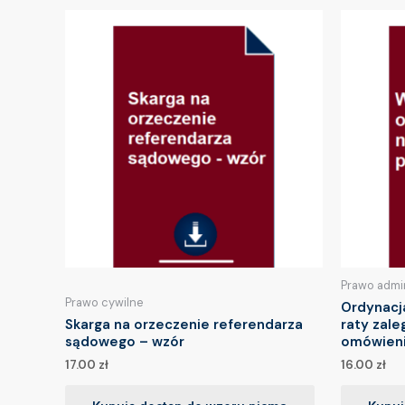
Prawo admi
Prawo cywilne
Ordynacj
Skarga na orzeczenie referendarza
raty zale
sądowego – wzór
omówien
17.00
zł
16.00
zł