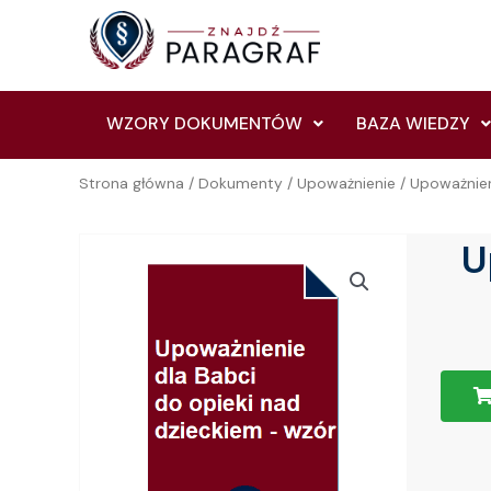
Skip
to
content
WZORY DOKUMENTÓW
BAZA WIEDZY
Strona główna
/
Dokumenty
/
Upoważnienie
/ Upoważnien
U