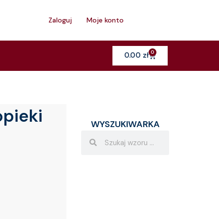
h
Zaloguj
Moje konto
0
Cart
0.00
zł
pieki
WYSZUKIWARKA
Search
Search