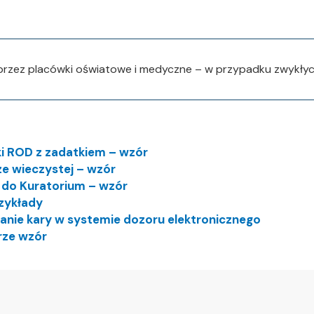
zez placówki oświatowe i medyczne – w przypadku zwykłych
i ROD z zadatkiem – wzór
e wieczystej – wzór
y do Kuratorium – wzór
zykłady
nie kary w systemie dozoru elektronicznego
rze wzór