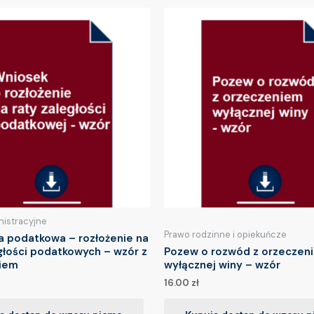
nistracyjne
Prawo rodzinne i opiekuńcze
a podatkowa – rozłożenie na
głości podatkowych – wzór z
Pozew o rozwód z orzeczen
iem
wyłącznej winy – wzór
16.00
zł