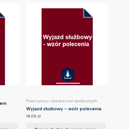
Prawo pracy i ubezpieczeń społecznych
iem
Wyjazd służbowy – wzór polecenia
16.00
zł