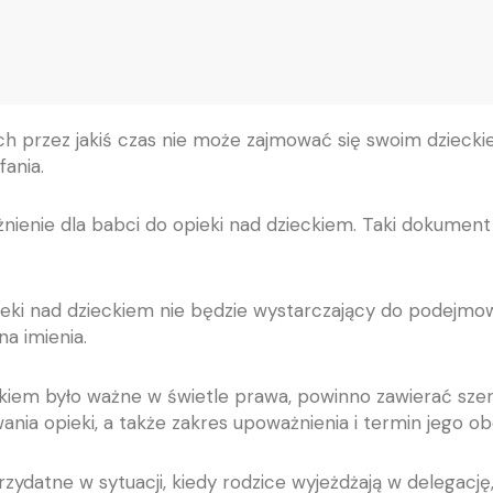
kich przez jakiś czas nie może zajmować się swoim dzieck
ania.
żnienie dla babci do opieki nad dzieckiem. Taki dokume
eki nad dzieckiem nie będzie wystarczający do podejmow
na imienia.
eckiem było ważne w świetle prawa, powinno zawierać sz
a opieki, a także zakres upoważnienia i termin jego ob
ydatne w sytuacji, kiedy rodzice wyjeżdżają w delegację, 