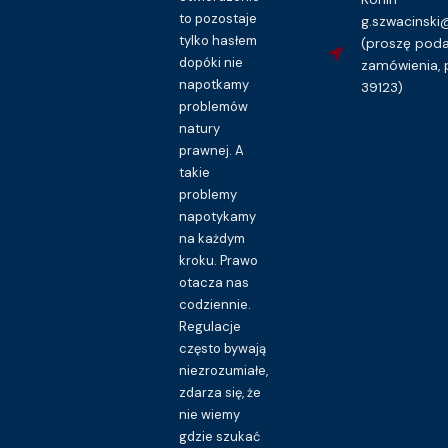
to pozostaje
g.szwacinsk
tylko hasłem
(proszę pod
dopóki nie
zamówienia, 
napotkamy
39123)
problemów
natury
prawnej. A
takie
problemy
napotykamy
na każdym
kroku. Prawo
otacza nas
codziennie.
Regulacje
często bywają
niezrozumiałe,
zdarza się, że
nie wiemy
gdzie szukać