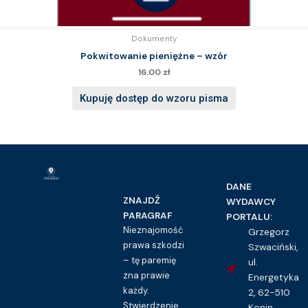
Dokumenty
Pokwitowanie pieniężne – wzór
16.00
zł
Kupuję dostęp do wzoru pisma
DANE
ZNAJDŹ
WYDAWCY
PARAGRAF
PORTALU:
Nieznajomość
Grzegorz
prawa szkodzi
Szwaciński,
– tę paremię
ul.
zna prawie
Energetyka
każdy.
2, 62-510
Stwierdzenie
Konin