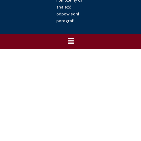
Pomożemy Ci
znaleźć
odpowiedni
paragraf!
Menu