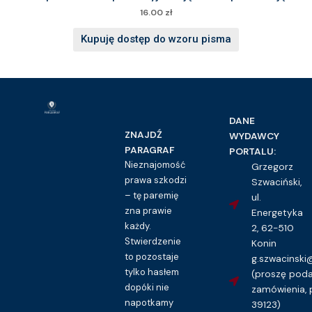
16.00
zł
Kupuję dostęp do wzoru pisma
DANE
ZNAJDŹ
WYDAWCY
PARAGRAF
PORTALU:
Nieznajomość
Grzegorz
prawa szkodzi
Szwaciński,
– tę paremię
ul.
zna prawie
Energetyka
każdy.
2, 62-510
Stwierdzenie
Konin
to pozostaje
g.szwacinsk
tylko hasłem
(proszę pod
dopóki nie
zamówienia, 
napotkamy
39123)