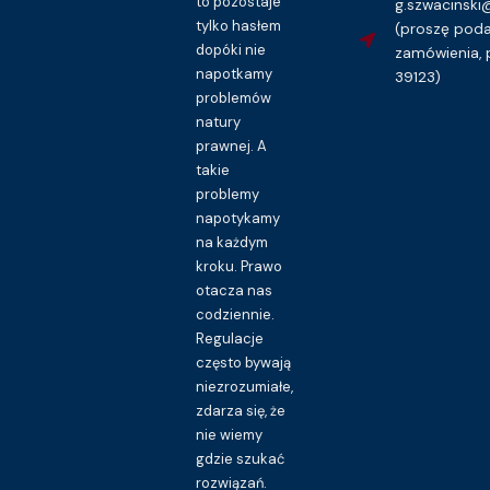
to pozostaje
g.szwacinsk
tylko hasłem
(proszę pod
dopóki nie
zamówienia, 
napotkamy
39123)
problemów
natury
prawnej. A
takie
problemy
napotykamy
na każdym
kroku. Prawo
otacza nas
codziennie.
Regulacje
często bywają
niezrozumiałe,
zdarza się, że
nie wiemy
gdzie szukać
rozwiązań.