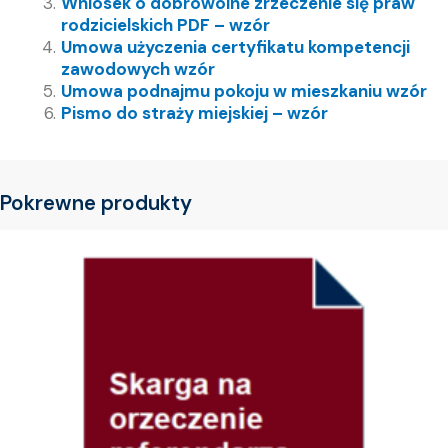
Wniosek o dobrowolne zrzeczenie się praw
rodzicielskich PDF – wzór
Umowa użyczenia certyfikatu kompetencji
zawodowych wzór
Umowa podnajmu pokoju w mieszkaniu wzór
Pismo do straży miejskiej – wzór
Pokrewne produkty