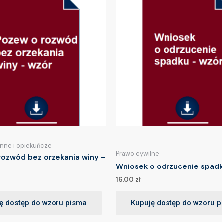
inne i opiekuńcze
Prawo cywilne
rozwód bez orzekania winy –
Wniosek o odrzucenie spadk
16.00
zł
ę dostęp do wzoru pisma
Kupuję dostęp do wzoru 