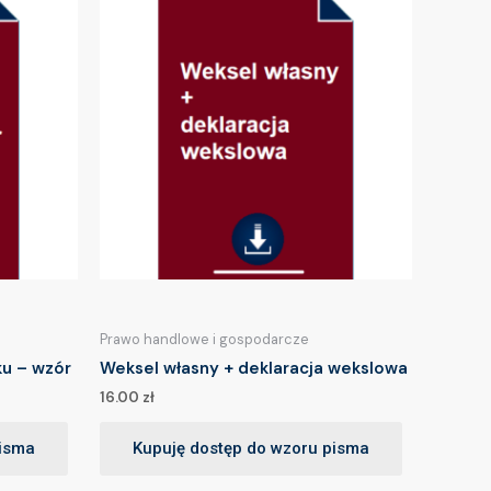
Prawo handlowe i gospodarcze
u – wzór
Weksel własny + deklaracja wekslowa
16.00
zł
pisma
Kupuję dostęp do wzoru pisma