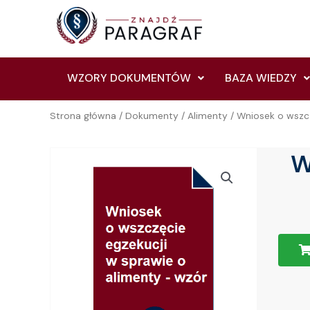
Skip
to
content
WZORY DOKUMENTÓW
BAZA WIEDZY
Strona główna
/
Dokumenty
/
Alimenty
/ Wniosek o wszcz
W