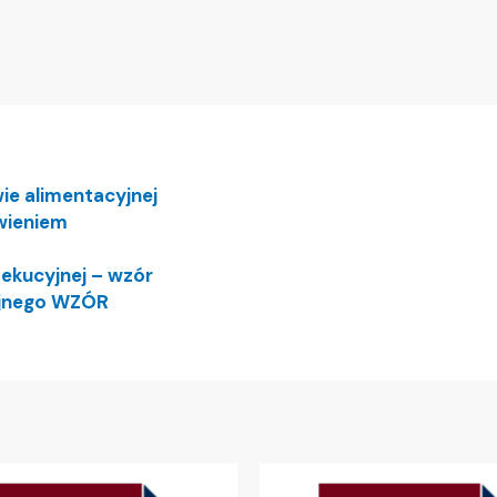
ie alimentacyjnej
wieniem
ekucyjnej – wzór
yjnego WZÓR