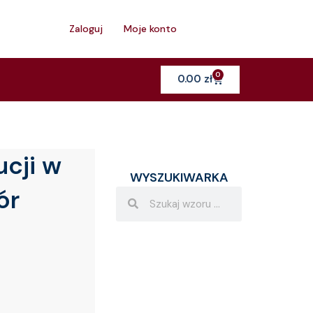
h
Zaloguj
Moje konto
0
Cart
0.00
zł
cji w
WYSZUKIWARKA
ór
Search
Search