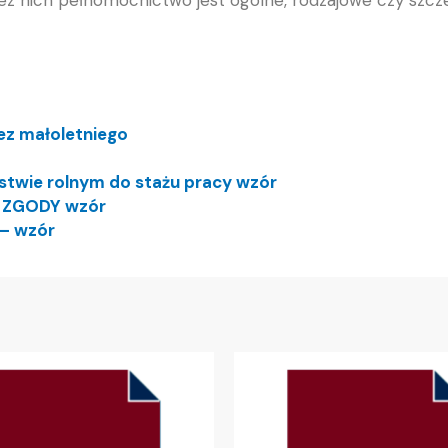
ez małoletniego
stwie rolnym do stażu pracy wzór
K ZGODY wzór
 – wzór