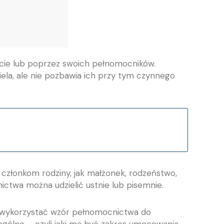
ście lub poprzez swoich pełnomocników.
ela, ale nie pozbawia ich przy tym czynnego
członkom rodziny, jak małżonek, rodzeństwo,
ictwa można udzielić ustnie lub pisemnie.
ą wykorzystać wzór pełnomocnictwa do
ególne – czyli jaki ma być zakres umocowania