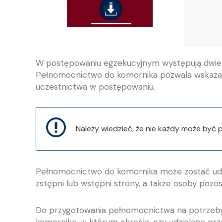
W postępowaniu egzekucyjnym występują dwie st
Pełnomocnictwo do komornika pozwala wskazać o
uczestnictwa w postępowaniu.
Należy wiedzieć, że nie każdy może by
Pełnomocnictwo do komornika może zostać udzi
zstępni lub wstępni strony, a także osoby pozo
Do przygotowania pełnomocnictwa na potrzeby
komornika, w którym określą, czy udzielane pr