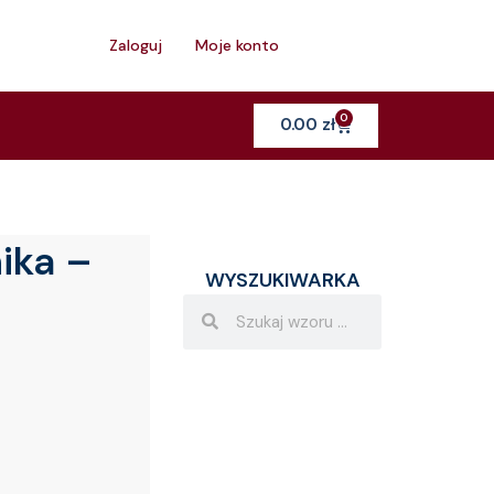
h
Zaloguj
Moje konto
0
Cart
0.00
zł
ika –
WYSZUKIWARKA
Search
Search