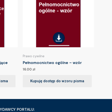
Prawo cywilne
jące
Pełnomocnictwo ogólne – wzór
16.00
zł
pisma
Kupuję dostęp do wzoru pisma
YDAWCY PORTALU: