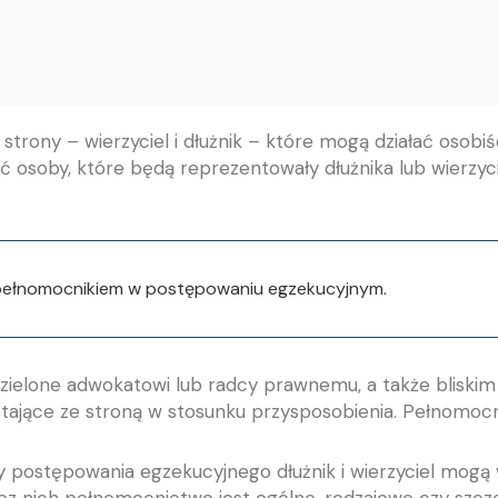
rony – wierzyciel i dłużnik – które mogą działać osobi
soby, które będą reprezentowały dłużnika lub wierzyci
ć pełnomocnikiem w postępowaniu egzekucyjnym.
elone adwokatowi lub radcy prawnemu, a także bliskim 
stające ze stroną w stosunku przysposobienia. Pełnomocn
 postępowania egzekucyjnego dłużnik i wierzyciel mog
zez nich pełnomocnictwo jest ogólne, rodzajowe czy szcz