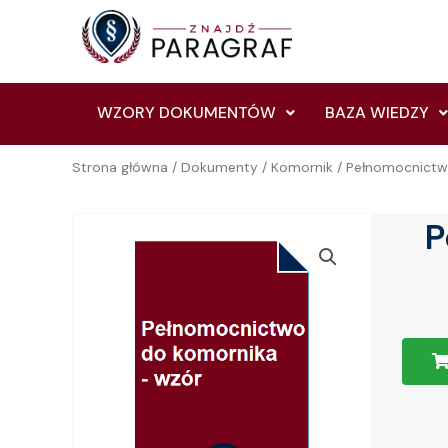
Skip
to
content
WZORY DOKUMENTÓW
BAZA WIEDZY
Strona główna
/
Dokumenty
/
Komornik
/ Pełnomocnictw
P