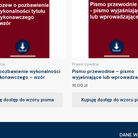
lne
Prawo cywilne
pozbawienie wykonalności
Pismo przewodnie – pismo
ykonawczego – wzór
wyjaśniające lub wprowadza
16.00
zł
ę dostęp do wzoru pisma
Kupuję dostęp do wzoru 
DANE W