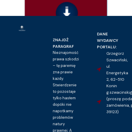
DANE
Prawo rodzinne i opiekuńcze
ZNAJDŹ
WYDAWCY
Rodzicielski plan wychowawczy – wzór
PARAGRAF
PORTALU:
16.00
zł
Nieznajomość
Grzegorz
prawa szkodzi
Szwaciński,
Kupuję dostęp do wzoru pisma
– tę paremię
ul.
zna prawie
Energetyka
każdy.
2, 62-510
Stwierdzenie
Konin
to pozostaje
g.szwacinsk
tylko hasłem
(proszę pod
dopóki nie
zamówienia, 
napotkamy
39123)
problemów
natury
prawnej. A