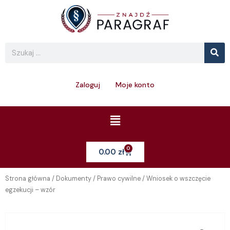
Skip
to
content
Se
Search
Zaloguj
Moje konto
Menu
0
Cart
0.00
zł
Strona główna
/
Dokumenty
/
Prawo cywilne
/ Wniosek o wszczęcie
egzekucji – wzór