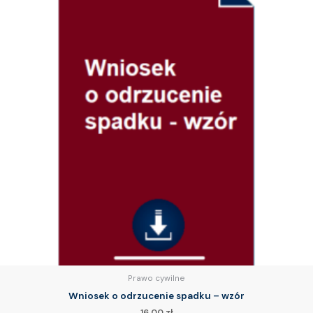
Prawo cywilne
Wniosek o odrzucenie spadku – wzór
16.00
zł