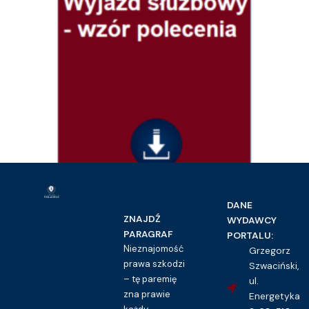
Prawo pracy i ubezpieczeń społecznych
DANE
Wyjazd służbowy – wzór polecenia
ZNAJDŹ
WYDAWCY
16.00
zł
PARAGRAF
PORTALU:
Nieznajomość
Grzegorz
Kupuję dostęp do wzoru pisma
prawa szkodzi
Szwaciński,
– tę paremię
ul.
zna prawie
Energetyka