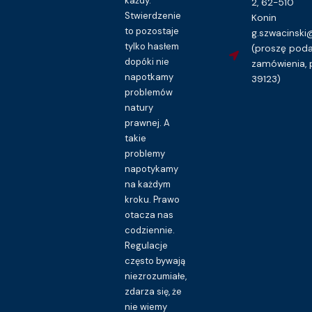
każdy.
2, 62-510
Stwierdzenie
Konin
to pozostaje
g.szwacinsk
tylko hasłem
(proszę pod
dopóki nie
zamówienia, 
napotkamy
39123)
problemów
natury
prawnej. A
takie
problemy
napotykamy
na każdym
kroku. Prawo
otacza nas
codziennie.
Regulacje
często bywają
niezrozumiałe,
zdarza się, że
nie wiemy