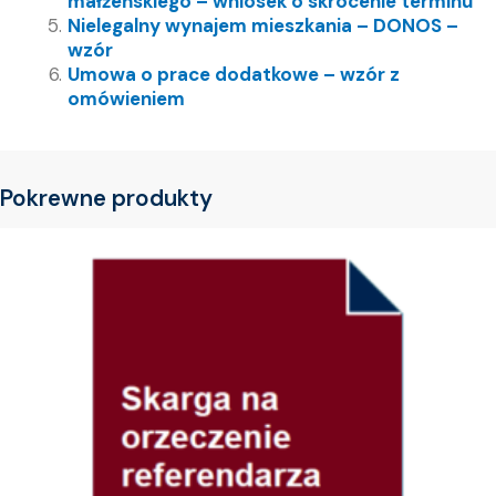
małżeńskiego – wniosek o skrócenie terminu
Nielegalny wynajem mieszkania – DONOS –
wzór
Umowa o prace dodatkowe – wzór z
omówieniem
Pokrewne produkty