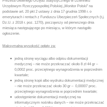
Prezesa Głównego Urzędu Statystycznego w Dzienniku
Urzędowym Rzeczypospolitej Polskiej „Monitor Polski” na
podstawie art. 20 pkt 2 ustawy z dnia 17 grudnia 1998 r. o
emeryturach i rentach z Funduszu Ubezpieczeń Społecznych (t.j.
Dz.U. z 2018 r. poz. 1270), począwszy od pierwszego dnia
miesiąca następującego po miesiącu, w którym nastąpiło
ogłoszenie.
Maksymalna wysokość opłaty za:
jedną stronę wyciągu albo odpisu dokumentacji
medycznej – nie może przekraczać około 8 zł 44 gr –
0,0002 proc. przeciętnego wynagrodzenia w poprzednim
kwartale;
jedną stronę kopii albo wydruku dokumentacji medycznej
– nie może przekraczać około 30 gr – 0,00007 proc.
przeciętnego wynagrodzenia w poprzednim kwartale;
udostępnienie dokumentacji medycznej na
informatycznym nośniku danych – nie może przekraczać