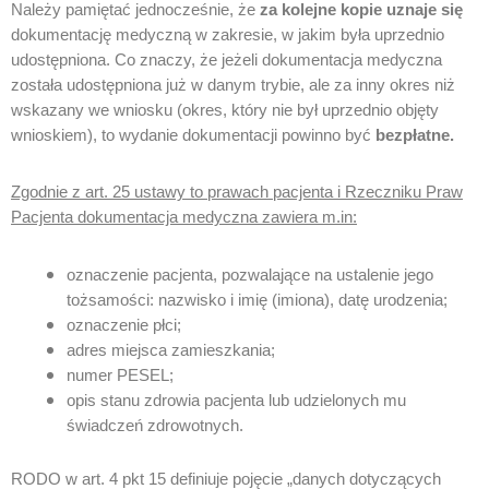
Należy pamiętać jednocześnie, że
za kolejne kopie uznaje się
dokumentację medyczną w zakresie, w jakim była uprzednio
udostępniona. Co znaczy, że jeżeli dokumentacja medyczna
została udostępniona już w danym trybie, ale za inny okres niż
wskazany we wniosku (okres, który nie był uprzednio objęty
wnioskiem), to wydanie dokumentacji powinno być
bezpłatne.
Zgodnie z art. 25 ustawy to prawach pacjenta i Rzeczniku Praw
Pacjenta dokumentacja medyczna zawiera m.in:
oznaczenie pacjenta, pozwalające na ustalenie jego
tożsamości: nazwisko i imię (imiona), datę urodzenia;
oznaczenie płci;
adres miejsca zamieszkania;
numer PESEL;
opis stanu zdrowia pacjenta lub udzielonych mu
świadczeń zdrowotnych.
RODO w art. 4 pkt 15 definiuje pojęcie „danych dotyczących