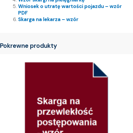
Wniosek o utratę wartości pojazdu – wzór
PDF
Skarga na lekarza – wzór
Pokrewne produkty