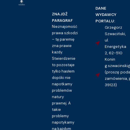
DANE
ZNAJDŹ
WYDAWCY
PARAGRAF
PORTALU:
Nieznajomość
Grzegorz
prawa szkodzi
Szwaciński,
– tę paremię
ul.
zna prawie
Energetyka
każdy.
2, 62-510
Stwierdzenie
Konin
to pozostaje
g.szwacinsk
tylko hasłem
(proszę pod
dopóki nie
zamówienia, 
napotkamy
39123)
problemów
natury
prawnej. A
takie
problemy
napotykamy
na każdym