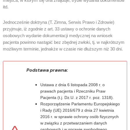
miejsca, w którym się ona znajduje, trybie wydania dokumentów
itd.
Jednocześnie doktryna (T. Zimna, Serwis Prawo i Zdrowie)
przyjmuje, iż zgodnie z art. 33 ustawy o ochronie danych
osobowych wydanie dokumentacji medycznej na wniosek
pacjenta powinno nastąpić bez zbędnej zwłoki, tj. w najkrótszym
możliwym terminie, jednakże w czasie nie dłuższym niż 30 dni.
Podstawa prawna:
Ustawa z dnia 6 listopada 2008 r. o
prawach pacjenta i Rzeczniku Praw
Pacjenta (t.j. Dz.U. z 2017 r. poz. 1318).
Rozporządzenie Parlamentu Europejskiego
i Rady (UE) 2016/679 z dnia 27 kwietnia
2016 r. w sprawie ochrony osób fizycznych
w związku z przetwarzaniem danych
osobowych i w sprawie swobodnego