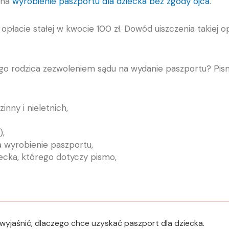
 na
wyrobienie paszportu dla dziecka bez zgody ojca
.
płacie stałej w kwocie 100 zł. Dowód uiszczenia takiej o
ego rodzica zezwoleniem sądu na wydanie paszportu? Pis
nny i nieletnich,
),
a wyrobienie paszportu,
ecka, którego dotyczy pismo,
yjaśnić, dlaczego chce uzyskać paszport dla dziecka.