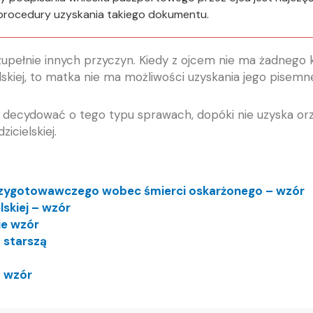
ia procedury uzyskania takiego dokumentu.
upełnie innych przyczyn. Kiedy z ojcem nie ma żadnego 
elskiej, to matka nie ma możliwości uzyskania jego pisemn
ie decydować o tego typu sprawach, dopóki nie uzyska or
icielskiej.
zygotowawczego wobec śmierci oskarżonego – wzór
skiej – wzór
ie wzór
 starszą
m wzór