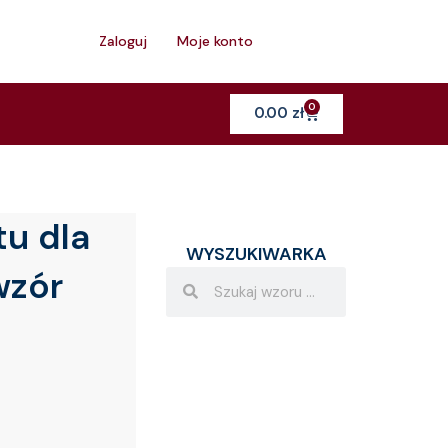
h
Zaloguj
Moje konto
0
Cart
0.00
zł
u dla
WYSZUKIWARKA
wzór
Search
Search