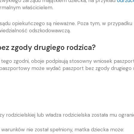
zwykłego zarządu majątkiem dziecka, na przykład
odrzuc
ormalnym właścicielem.
sądu opiekuńczego są nieważne. Poza tym, w przypadku 
iedzialność odszkodowawczą.
ez zgody drugiego rodzica?
o tego zgodni, oboje podpisują stosowny wniosek paszpor
paszportowy może wydać paszport bez zgody drugiego r
y rodzicielskiej lub władza rodzicielska została mu ogra
 warunków nie został spełniony, matka dziecka może: