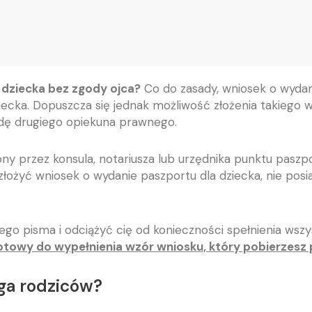
 dziecka bez zgody ojca?
Co do zasady, wniosek o wydan
dziecka. Dopuszcza się jednak możliwość złożenia takiego 
dę drugiego opiekuna prawnego.
ony przez konsula, notariusza lub urzędnika punktu pasz
łożyć wniosek o wydanie paszportu dla dziecka, nie posia
ego pisma i odciążyć cię od konieczności spełnienia w
towy do wypełnienia wzór wniosku, który pobierzesz 
jga rodziców?