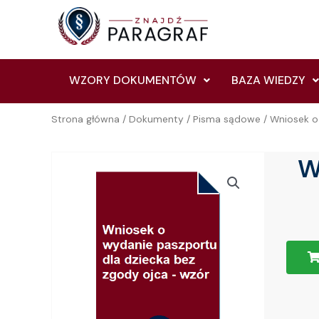
Skip
to
content
WZORY DOKUMENTÓW
BAZA WIEDZY
Strona główna
/
Dokumenty
/
Pisma sądowe
/ Wniosek o
W