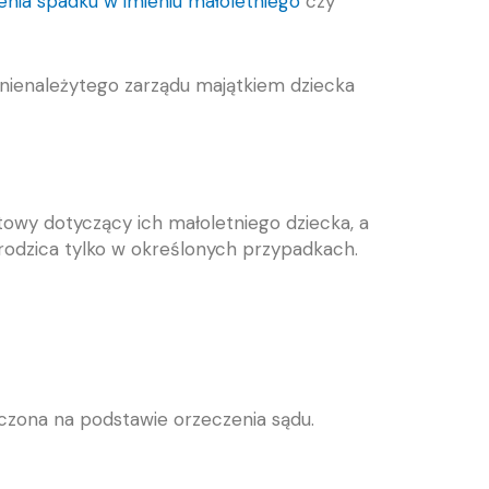
enia spadku w imieniu małoletniego
czy
nienależytego zarządu majątkiem dziecka
towy dotyczący ich małoletniego dziecka, a
odzica tylko w określonych przypadkach.
niczona na podstawie orzeczenia sądu.