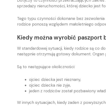
Dotyczy to czynności przekraczających zakres 
sprzedaży nieruchomości, której dziecko jest f
Tego typu czynności dokonane bez zezwolenia 
rodzice ponoszą względem małoletniego odpow
Kiedy można wyrobić paszport b
W standardowej sytuacji, kiedy rodzice są co d
następnie otrzymują gotowy dokument. Organ 
Są to następujące okoliczności:
ojciec dziecka jest nieznany,
ojciec dziecka nie żyje,
jeden z rodziców został pozbawiony władz
W innych sytuacjach, kiedy żaden z powyższych