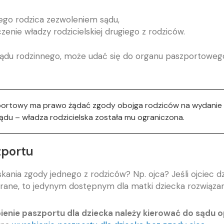
iego rodzica zezwoleniem sądu,
enie władzy rodzicielskiej drugiego z rodziców.
ądu rodzinnego, może udać się do organu paszportowego
szportowy ma prawo żądać zgody obojga rodziców na wydani
u – władza rodzicielska została mu ograniczona.
zportu
a zgody jednego z rodziców? Np. ojca? Jeśli ojciec dziec
ebrane, to jedynym dostępnym dla matki dziecka rozwiąza
enie paszportu dla dziecka należy kierować do sądu 