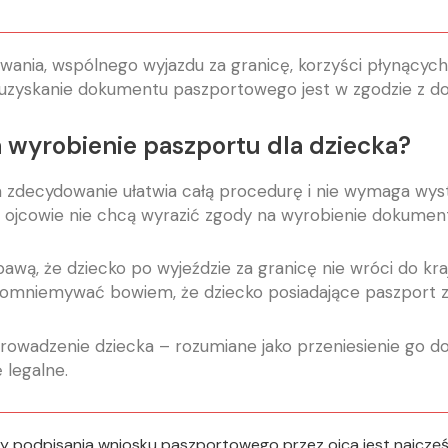
nia, wspólnego wyjazdu za granicę, korzyści płynących 
 uzyskanie dokumentu paszportowego jest w zgodzie z d
a wyrobienie paszportu dla dziecka?
ka zdecydowanie ułatwia całą procedurę i nie wymaga w
o ojcowie nie chcą wyrazić zgody na wyrobienie dokumen
ą, że dziecko po wyjeździe za granicę nie wróci do kraju
omniemywać bowiem, że dziecko posiadające paszport z
rowadzenie dziecka – rozumiane jako przeniesienie go do
 legalne.
podpisania wniosku paszportowego przez ojca jest najczęście