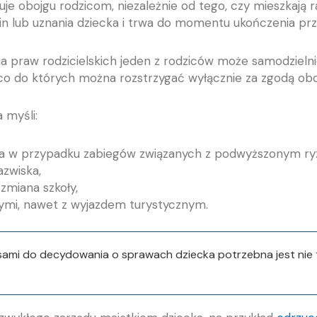
je obojgu rodzicom, niezależnie od tego, czy mieszkają r
in lub uznania dziecka i trwa do momentu ukończenia przez
a praw rodzicielskich jeden z rodziców może samodziel
, co do których można rozstrzygać wyłącznie za zgodą obo
 myśli:
za w przypadku zabiegów związanych z podwyższonym ry
azwiska,
zmiana szkoły,
nymi, nawet z wyjazdem turystycznym.
asami do decydowania o sprawach dziecka potrzebna jest nie t