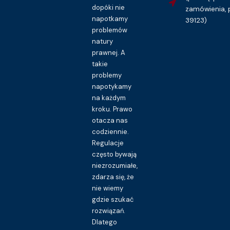
dopóki nie
zamówienia, 
napotkamy
39123)
problemów
natury
prawnej. A
takie
problemy
napotykamy
na każdym
kroku. Prawo
otacza nas
codziennie.
Regulacje
często bywają
niezrozumiałe,
zdarza się, że
nie wiemy
gdzie szukać
rozwiązań.
Dlatego