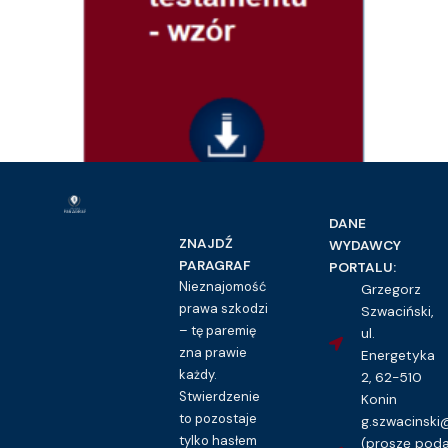
Prawo cywilne
DANE
Wniosek o otwarcie i ogłoszenie testamentu – wzór
ZNAJDŹ
WYDAWCY
16.00
zł
PARAGRAF
PORTALU:
Nieznajomość
Grzegorz
Kupuję dostęp do wzoru pisma
prawa szkodzi
Szwaciński,
– tę paremię
ul.
zna prawie
Energetyka
każdy.
2, 62-510
Stwierdzenie
Konin
to pozostaje
g.szwacinsk
tylko hasłem
(proszę pod