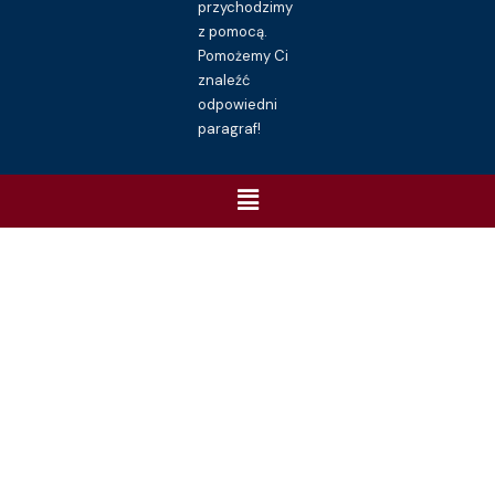
przychodzimy
z pomocą.
Pomożemy Ci
znaleźć
odpowiedni
paragraf!
Menu