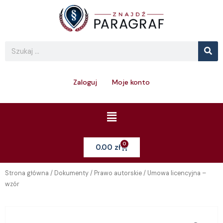
Skip
to
content
Se
Search
Zaloguj
Moje konto
Menu
0
Cart
0.00
zł
Strona główna
/
Dokumenty
/
Prawo autorskie
/ Umowa licencyjna –
wzór