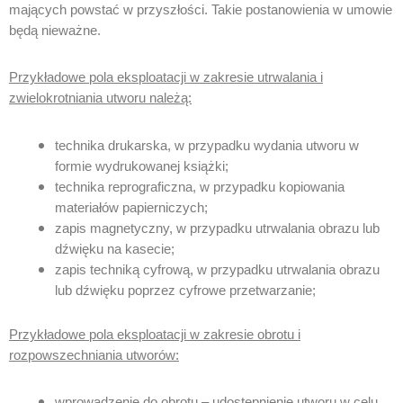
mających powstać w przyszłości. Takie postanowienia w umowie
będą nieważne.
Przykładowe pola eksploatacji w zakresie utrwalania i
zwielokrotniania utworu należą:
technika drukarska, w przypadku wydania utworu w
formie wydrukowanej książki;
technika reprograficzna, w przypadku kopiowania
materiałów papierniczych;
zapis magnetyczny, w przypadku utrwalania obrazu lub
dźwięku na kasecie;
zapis techniką cyfrową, w przypadku utrwalania obrazu
lub dźwięku poprzez cyfrowe przetwarzanie;
Przykładowe pola eksploatacji w zakresie obrotu i
rozpowszechniania utworów:
wprowadzenie do obrotu – udostępnienie utworu w celu