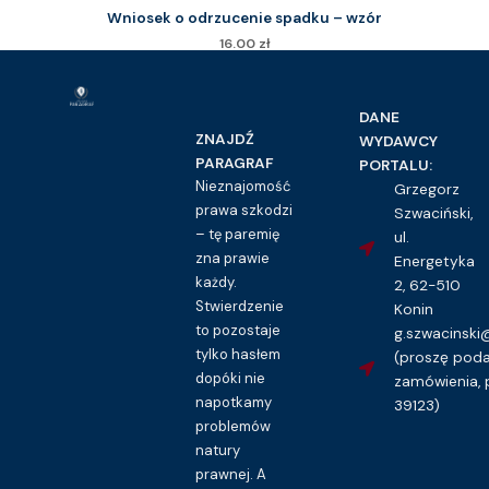
Wniosek o odrzucenie spadku – wzór
16.00
zł
Kupuję dostęp do wzoru pisma
DANE
ZNAJDŹ
WYDAWCY
PARAGRAF
PORTALU:
Nieznajomość
Grzegorz
prawa szkodzi
Szwaciński,
– tę paremię
ul.
zna prawie
Energetyka
każdy.
2, 62-510
Stwierdzenie
Konin
to pozostaje
g.szwacinsk
tylko hasłem
(proszę pod
dopóki nie
zamówienia, 
napotkamy
39123)
problemów
natury
prawnej. A