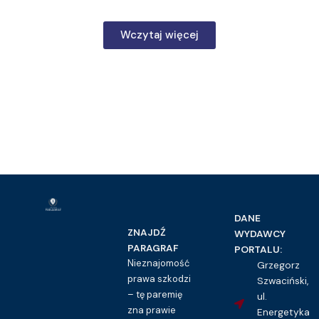
Wczytaj więcej
DANE
ZNAJDŹ
WYDAWCY
PARAGRAF
PORTALU:
Nieznajomość
Grzegorz
prawa szkodzi
Szwaciński,
– tę paremię
ul.
zna prawie
Energetyka