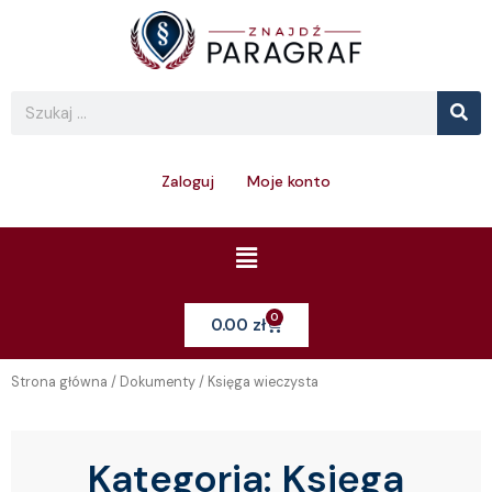
Skip
to
content
Se
Search
Zaloguj
Moje konto
Menu
0
Cart
0.00
zł
Strona główna
/
Dokumenty
/ Księga wieczysta
Kategoria:
Księga