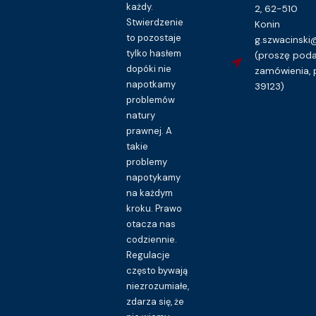
każdy.
2, 62-510
Stwierdzenie
Konin
to pozostaje
g.szwacinsk
tylko hasłem
(proszę pod
dopóki nie
zamówienia, 
napotkamy
39123)
problemów
natury
prawnej. A
takie
problemy
napotykamy
na każdym
kroku. Prawo
otacza nas
codziennie.
Regulacje
często bywają
niezrozumiałe,
zdarza się, że