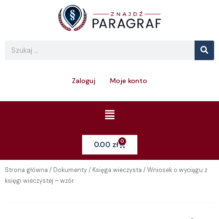
Skip
to
content
Se
Search
Zaloguj
Moje konto
Menu
0
Cart
0.00
zł
Strona główna
/
Dokumenty
/
Księga wieczysta
/ Wniosek o wyciągu z
księgi wieczystej – wzór