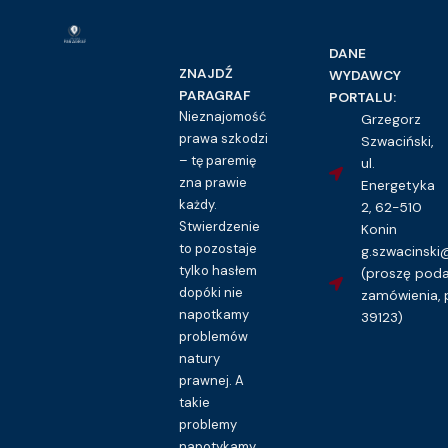
DANE
ZNAJDŹ
WYDAWCY
PARAGRAF
PORTALU:
Nieznajomość
Grzegorz
prawa szkodzi
Szwaciński,
– tę paremię
ul.
zna prawie
Energetyka
każdy.
2, 62-510
Stwierdzenie
Konin
to pozostaje
g.szwacinsk
tylko hasłem
(proszę pod
dopóki nie
zamówienia, 
napotkamy
39123)
problemów
natury
prawnej. A
takie
problemy
napotykamy