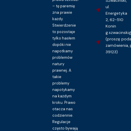
Szwaciński,
– tę paremię
ul.
zna prawie
Energetyka
każdy.
2, 62-510
Stwierdzenie
Konin
to pozostaje
g.szwacinsk
tylko hasłem
(proszę pod
dopóki nie
zamówienia, 
napotkamy
39123)
problemów
natury
prawnej. A
takie
problemy
napotykamy
na każdym
kroku. Prawo
otacza nas
codziennie.
Regulacje
często bywają