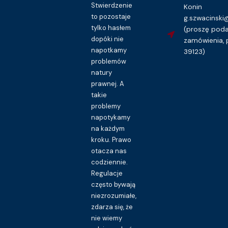
Stwierdzenie
Konin
to pozostaje
g.szwacinsk
tylko hasłem
(proszę pod
dopóki nie
zamówienia, 
napotkamy
39123)
problemów
natury
prawnej. A
takie
problemy
napotykamy
na każdym
kroku. Prawo
otacza nas
codziennie.
Regulacje
często bywają
niezrozumiałe,
zdarza się, że
nie wiemy