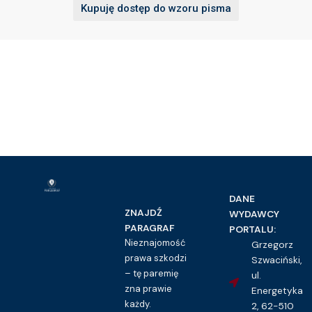
Kupuję dostęp do wzoru pisma
DANE
ZNAJDŹ
WYDAWCY
PARAGRAF
PORTALU:
Nieznajomość
Grzegorz
prawa szkodzi
Szwaciński,
– tę paremię
ul.
zna prawie
Energetyka
każdy.
2, 62-510