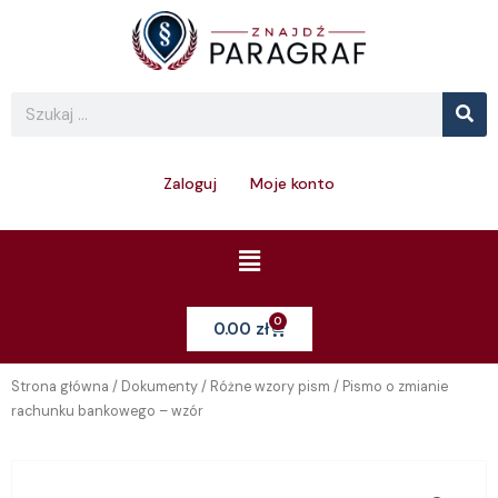
Skip
to
content
Se
Search
Zaloguj
Moje konto
Menu
0
Cart
0.00
zł
Strona główna
/
Dokumenty
/
Różne wzory pism
/ Pismo o zmianie
rachunku bankowego – wzór