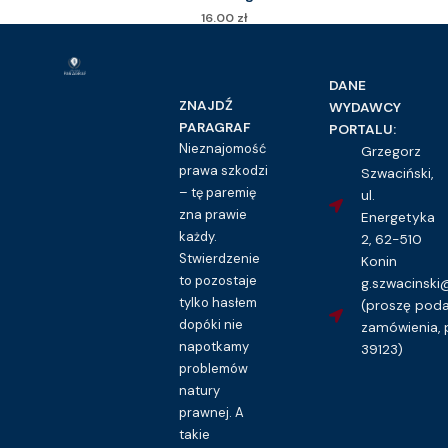
16.00
zł
Kupuję dostęp do wzoru pisma
DANE
ZNAJDŹ
WYDAWCY
PARAGRAF
PORTALU:
Nieznajomość
Grzegorz
prawa szkodzi
Szwaciński,
– tę paremię
ul.
zna prawie
Energetyka
każdy.
2, 62-510
Stwierdzenie
Konin
to pozostaje
g.szwacinsk
tylko hasłem
(proszę pod
dopóki nie
zamówienia, 
napotkamy
39123)
problemów
natury
prawnej. A
takie